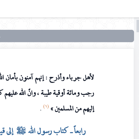
البحث
البحث
في
سماحة
الإسلام
وحقوق
لأهل جرباء وأذرح : إنهم آمنون بأمان الله
الأقليّات
الدينية
رجب ومائة أوقية طيبة ، وانّ الله عليهم 
(١)
إليهم من المسلمين »
.
رابعاً ـ كتاب رسول الله
إلى قي
صلى‌الله‌عليه‌وآله