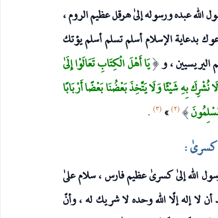
ول الله عبده ورسوله إلىٰ هرقل عظيم الروم ،
 أدعوك بدعاية الإسلام أسلم تسلم أسلم يؤتك
م اليريسيين ، و
يَا أَهْلَ الْكِتَابِ تَعَالَوْا إِلَىٰ
(
 وَلَا نُشْرِكَ بِهِ شَيْئًا وَلَا يَتَّخِذَ بَعْضُنَا بَعْضًا أَرْبَابًا
(٣)
(٢)
 مُسْلِمُونَ
»
.
)
كسرىٰ :
رسول الله إلىٰ كسرىٰ عظيم فارس ، سلام علىٰ
أن لا إله إلّا الله وحده لا شريك له ، وأنّ