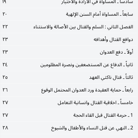
سادساً ـ المساواة في الارادة والاختيار
١٩
سابعاً ـ المساواة أمام السنن الإلهية
٢٠
الفصل الثاني : السلم والقتال بين الأصالة والاستثناء
٢٢
دوافع القتال وأهدافه
٢٣
أولاً ـ دفع العدوان
٢٣
ثانياً ـ الدفاع عن المستضعفين ونصرة المظلومين
٢٤
ثالثاً ـ قتال ناكثي العهد
٢٥
رابعاً ـ حماية العقيدة ورد العدوان المحتمل الوقوع
٢٦
خامساً ـ اخلاقية القتال وانسانية التعامل
٢٧
1 ـ حرمة القتال قبل القاء الحجة
٢٧
2 ـ النهي عن قتل النساء والأطفال والشيوخ
٢٨