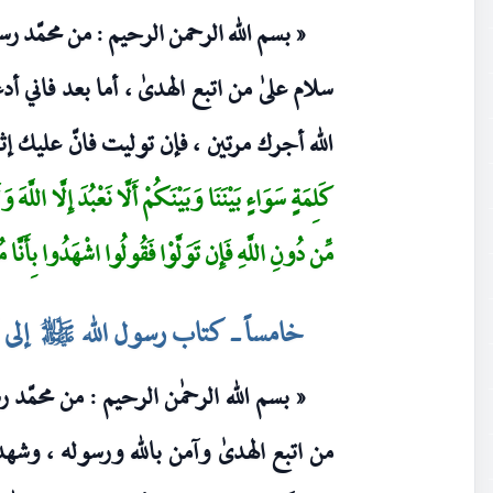
« بسم الله الرحمن الرحيم : من محمّد رس
سلام علىٰ من اتبع الهدىٰ ، أما بعد فاني
الله أجرك مرتين ، فإن توليت فانّ عليك إث
كَلِمَةٍ سَوَاءٍ بَيْنَنَا وَبَيْنَكُمْ أَلَّا نَعْبُدَ إِلَّا اللَّهَ
مِّن دُونِ اللَّهِ فَإِن تَوَلَّوْا فَقُولُوا اشْهَدُوا بِأَنَّا
خامساً ـ كتاب رسول الله
إلى 
صلى‌الله‌عليه‌وآله
« بسم الله الرحمٰن الرحيم : من محمّد 
من اتبع الهدىٰ وآمن بالله ورسوله ، وشهد 