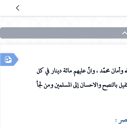
 وأمان محمّد ، وانّ عليهم مائة دينار في كل
كفيل بالنصح والاحسان إلى المسلمين ومن لجأ
صر :