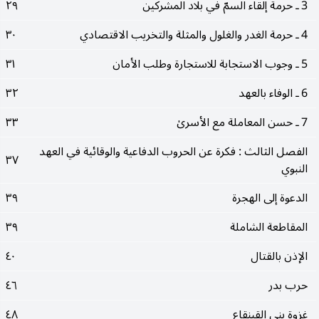
3 ـ حرمة إلقاء السمّ في بلاد المشركين
٢٩
4 ـ حرمة الغدر والغلول والمثلة والتخريب الاقتصادي
٣٠
5 ـ وجوب الاستجابة للاستجارة وطلب الأمان
٣١
6 ـ الوفاء بالعهد
٣٢
7 ـ حسن المعاملة مع الأسرىٰ
٣٣
الفصل الثالث : فكرة عن الحروب الدفاعية والوقائية في العهد
٣٧
النبوي
الدعوة إلى الهجرة
٣٩
المقاطعة الشاملة
٣٩
الإذن بالقتال
٤٠
حرب بدر
٤٦
غزوة بني القينقاع
٤٨