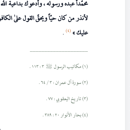
محمّداً عبده ورسوله ، وأدعوك بداعية الله ع
لأنذر من كان حيّاً ويحقّ القول علىٰ الكا
(٤)
عليك »
.
____________________
(١) مكاتيب الرسول
٣ : ١١٣ .
صلى‌الله‌عليه‌وآله
(٢) سورة آل عمران : ٣ / ٦٤ .
(٣) تاريخ اليعقوبي : ٧٧ .
(٤) بحار الأنوار ٢٠ : ٣٨٩ .