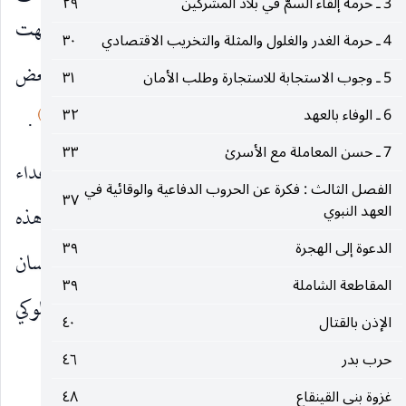
3 ـ حرمة إلقاء السمّ في بلاد المشركين
٢٩
، فاقتتلوا فانهزم العدو ، وقتل من قتل منهم ، ولما انتهت
4 ـ حرمة الغدر والغلول والمثلة والتخريب الاقتصادي
٣٠
المعركة جاء الحارث بفداء ابنته ، وحينما رأىٰ بعض
5 ـ وجوب الاستجابة للاستجارة وطلب الأمان
٣١
(٢)
6 ـ الوفاء بالعهد
٣٢
المشاهد الكريمة أسلم ومعه ابنان له وجمع من قومه
.
7 ـ حسن المعاملة مع الأسرىٰ
٣٣
وهذه المعركة معركة دفاع أيضاً انتهت بهزيمة الأعداء
الفصل الثالث : فكرة عن الحروب الدفاعية والوقائية في
٣٧
العهد النبوي
بعد قتل عدد قليل منهم ، وقد ايقن زعيمهم ان هذه
الدعوة إلى الهجرة
٣٩
الرسالة هي رسالة الخير والعدل جاءت لهداية الإنسان
المقاطعة الشاملة
٣٩
وانقاذه من جميع الوان الانحراف الفكري والسلوكي
الإذن بالقتال
٤٠
فأسلم طائعاً .
حرب بدر
٤٦
غزوة بني القينقاع
٤٨