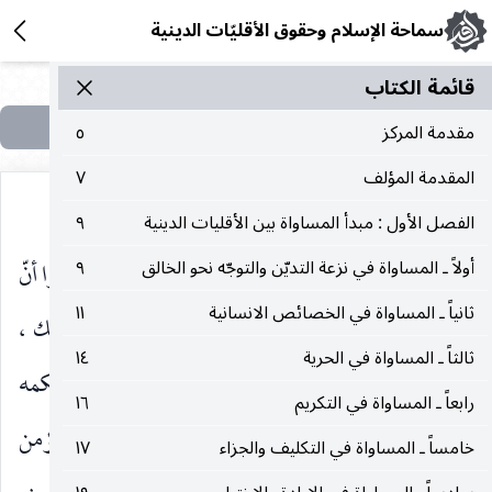
سماحة الإسلام وحقوق الأقليّات الدينية
قائمة الکتاب
مقدمة المركز
٥
المقدمة المؤلف
٧
الفصل الأول : مبدأ المساواة بين الأقليات الدينية
٩
رئيس الخزرج لأنهم كانوا حلفاءه قبل الإسلام ، وظنوا أنّ
أولاً ـ المساواة في نزعة التديّن والتوجّه نحو الخالق
٩
ثانياً ـ المساواة في الخصائص الانسانية
١١
سعداً يتساهل معهم ، فوافقهم رسول الله
علىٰ ذلك ،
صلى‌الله‌عليه‌وآله
ثالثاً ـ المساواة في الحرية
١٤
ولم يصمّم علىٰ حربهم . فحكم سعد بقتلهم ، فنفذ حكمه
رابعاً ـ المساواة في التكريم
١٦
في الغادرين . ولو أنهم اختاروا الجلاء إلىٰ حيث يؤمن
خامساً ـ المساواة في التكليف والجزاء
١٧