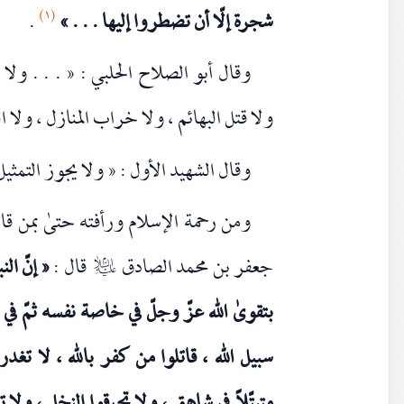
(١)
شجرة إلّا أن تضطروا إليها . . . »
.
وقال أبو الصلاح الحلبي : « . . . ول
ولا قتل البهائم ، ولا خراب المنازل ، ولا ال
وقال الشهيد الأول : « ولا يجوز التمثيل
ومن رحمة الإسلام ورأفته حتىٰ بمن قا
جعفر بن محمد الصادق
قال :
« إنّ ال
عليه‌السلام
بتقوىٰ الله عزّ وجلّ في خاصة نفسه ثمّ في 
سبيل الله ، قاتلوا من كفر بالله ، لا تغدروا