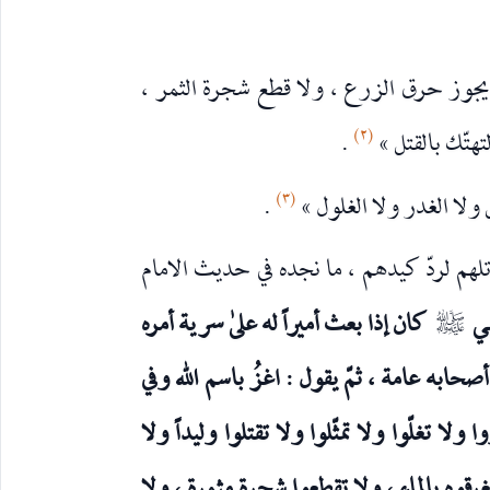
ا يجوز حرق الزرع ، ولا قطع شجرة الثمر ،
(٢)
تهتّك بالقتل »
.
(٣)
 ولا الغدر ولا الغلول »
.
تلهم لردّ كيدهم ، ما نجده في حديث الامام
نبي
كان إذا بعث أميراً له علىٰ سرية أمره
صلى‌الله‌عليه‌وآله
أصحابه عامة ، ثمّ يقول : اغزُ باسم الله وفي
 ولا تغلّوا ولا تمثّلوا ولا تقتلوا وليداً ولا