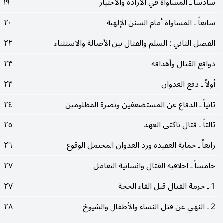
سادساً ـ المساواة في الارادة والاختيار
١٩
سابعاً ـ المساواة أمام السنن الإلهية
٢٠
الفصل الثاني : السلم والقتال بين الأصالة والاستثناء
٢٢
دوافع القتال وأهدافه
٢٣
أولاً ـ دفع العدوان
٢٣
ثانياً ـ الدفاع عن المستضعفين ونصرة المظلومين
٢٤
ثالثاً ـ قتال ناكثي العهد
٢٥
رابعاً ـ حماية العقيدة ورد العدوان المحتمل الوقوع
٢٦
خامساً ـ اخلاقية القتال وانسانية التعامل
٢٧
1 ـ حرمة القتال قبل القاء الحجة
٢٧
2 ـ النهي عن قتل النساء والأطفال والشيوخ
٢٨