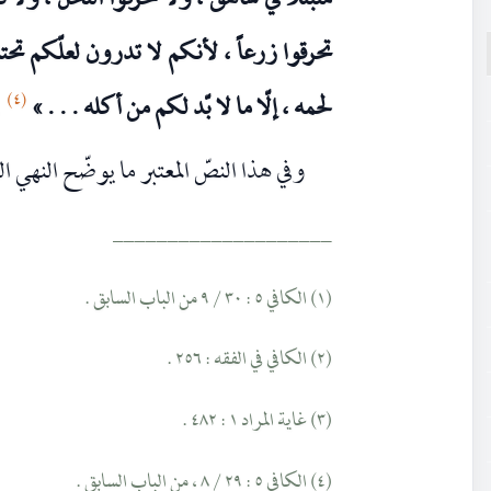
متبتّلاً في شاهق ، ولا تحرقوا النخل ، ولا 
تحرقوا زرعاً ، لأنكم لا تدرون لعلّكم تحت
(٤)
لحمه ، إلّا ما لا بّد لكم من أكله . . . »
.
وفي هذا النصّ المعتبر ما يوضّح النهي 
____________________
(١) الكافي ٥ : ٣٠ / ٩ من الباب السابق .
(٢) الكافي في الفقه : ٢٥٦ .
(٣) غاية المراد ١ : ٤٨٢ .
(٤) الكافي ٥ : ٢٩ / ٨ ، من الباب السابق .