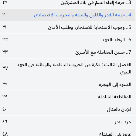
3 ـ حرمة إلقاء السمّ في بلاد المشركين
٢٩
4 ـ حرمة الغدر والغلول والمثلة والتخريب الاقتصادي
٣٠
5 ـ وجوب الاستجابة للاستجارة وطلب الأمان
٣١
6 ـ الوفاء بالعهد
٣٢
7 ـ حسن المعاملة مع الأسرىٰ
٣٣
الفصل الثالث : فكرة عن الحروب الدفاعية والوقائية في العهد
٣٧
النبوي
الدعوة إلى الهجرة
٣٩
المقاطعة الشاملة
٣٩
الإذن بالقتال
٤٠
حرب بدر
٤٦
غزوة بني القينقاع
٤٨