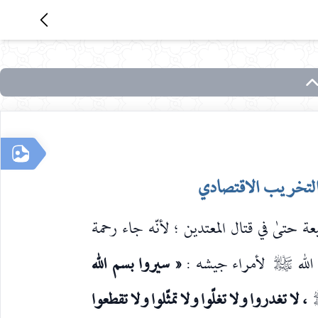
ة حتىٰ في قتال المعتدين ؛ لأنّه جاء رحمة
الله
لأمراء جيشه :
« سيروا بسم الله
صلى‌الله‌عليه‌وآله
، لا تغدروا ولا تغلّوا ولا تمثّلوا ولا تقطعوا
ه‌وآله