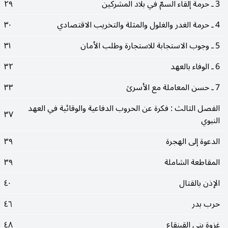
3 ـ حرمة إلقاء السمّ في بلاد المشركين
٢٩
4 ـ حرمة الغدر والغلول والمثلة والتخريب الاقتصادي
٣٠
5 ـ وجوب الاستجابة للاستجارة وطلب الأمان
٣١
6 ـ الوفاء بالعهد
٣٢
7 ـ حسن المعاملة مع الأسرىٰ
٣٣
الفصل الثالث : فكرة عن الحروب الدفاعية والوقائية في العهد
٣٧
النبوي
الدعوة إلى الهجرة
٣٩
المقاطعة الشاملة
٣٩
الإذن بالقتال
٤٠
حرب بدر
٤٦
غزوة بني القينقاع
٤٨