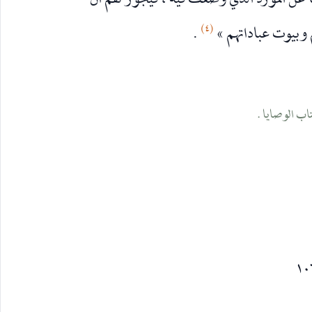
ها عن المورد الذي وضعت فيه ، فيجوز لهم ان
(٤)
وبيوت عباداتهم »
.
١٠