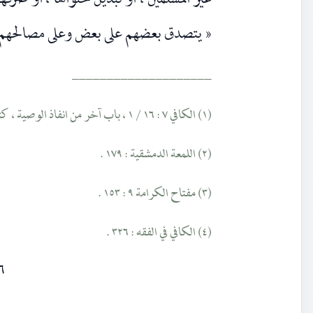
غير المسلمين ، او تبديل محتواها ، او صرف
« يتصدق بعضهم على بعض وعلى مصالحهم 
____________________
(١) الكافي ٧ : ١٦ / ١ ، باب آخر من انفاذ الوصية ، كتاب الوصايا .
(٢) اللمعة الدمشقية : ١٧٩ .
(٣) مفتاح الكرامة ٩ : ١٥٣ .
(٤) الكافي في الفقه : ٣٢٦ .
٦