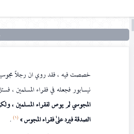
البحث
البحث
في
سماحة
الإسلام
وحقوق
خصصت فيه ، فقد روي ان رجلاً مجوسياً 
الأقليّات
الدينية
نيسابور فجعله في فقراء المسلمين ، فسئل
المجوسي لم يوص لفقراء المسلمين ، ولكن
(١)
الصدقة فيرد علىٰ فقراء المجوس »
.