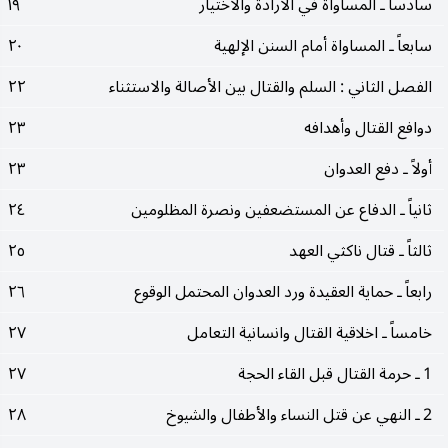
سادساً ـ المساواة في الارادة والاختيار
١٩
سابعاً ـ المساواة أمام السنن الإلهية
٢٠
الفصل الثاني : السلم والقتال بين الأصالة والاستثناء
٢٢
دوافع القتال وأهدافه
٢٣
أولاً ـ دفع العدوان
٢٣
ثانياً ـ الدفاع عن المستضعفين ونصرة المظلومين
٢٤
ثالثاً ـ قتال ناكثي العهد
٢٥
رابعاً ـ حماية العقيدة ورد العدوان المحتمل الوقوع
٢٦
خامساً ـ اخلاقية القتال وانسانية التعامل
٢٧
1 ـ حرمة القتال قبل القاء الحجة
٢٧
2 ـ النهي عن قتل النساء والأطفال والشيوخ
٢٨