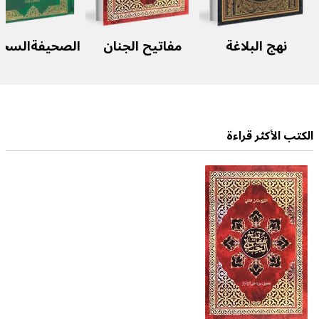
نهج البلاغة
مفاتيح الجنان
الصحيفةالسجّاد
الکتب الأکثر قراءة