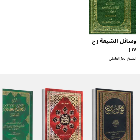
وسائل الشيعة
ج
[ ج
٢٤ ]
ا
الشيخ الحرّ العاملي