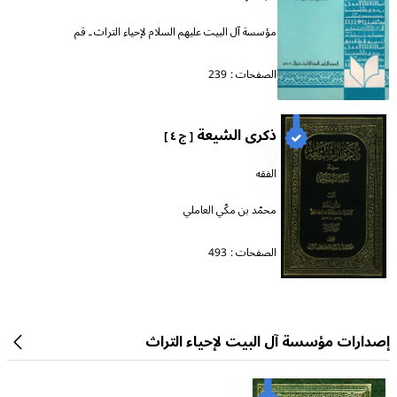
مؤسسة آل البيت عليهم السلام لإحياء التراث ـ قم
الصفحات :
239
ذكرى الشيعة
[ ج ٤ ]
الفقه
محمّد بن مكّي العاملي
الصفحات :
493
إصدارات مؤسسة آل البيت لإحياء التراث