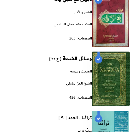
الشعر والأدب
السيّد محمّد جمال الهاشمي
الصفحات :
365
وسائل الشيعة
[ ج ٢٢ ]
الحديث وعلومه
الشيخ الحرّ العاملي
الصفحات :
456
تراثنا ـ العدد [ ٩ ]
مجلّة تراثنا