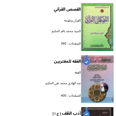
القصص القرآني
القرآن وعلومه
السيد محمد باقر الحكيم
الصفحات :
360
الفقه للمغتربين
الفقه
عبد الهادي محمد تقي الحكيم
الصفحات :
400
أدب الطّف
[ ج ١ ]