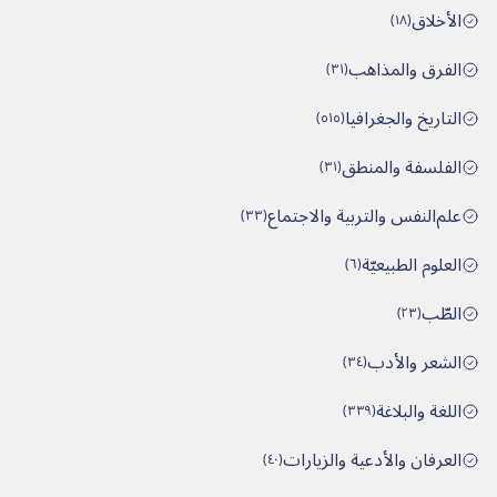
الأخلاق
)
١٨
(
الفرق والمذاهب
)
٣١
(
التاريخ والجغرافيا
)
٥١٥
(
الفلسفة والمنطق
)
٣١
(
علم‌النفس والتربية والاجتماع
)
٣٣
(
العلوم الطبيعيّة
)
٦
(
الطّب
)
٢٣
(
الشعر والأدب
)
٣٤
(
اللغة والبلاغة
)
٣٣٩
(
العرفان والأدعية والزيارات
)
٤٠
(