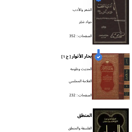
الشعر والأدب
جواد شبّر
الصفحات :
352
بحار الأنوار
[ ج ١ ]
الحديث وعلومه
العلامة المجلسي
الصفحات :
232
المنطق
الفلسفة والمنطق