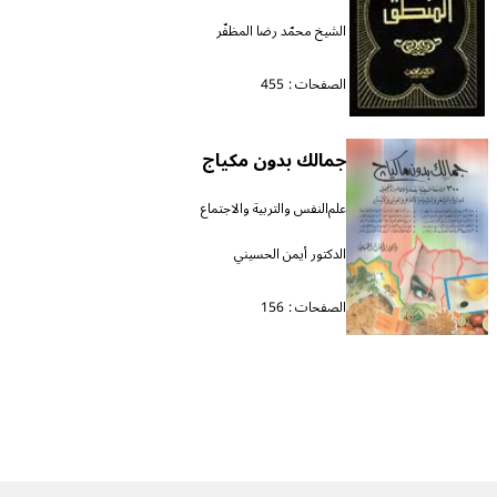
الشيخ محمّد رضا المظفّر
الصفحات :
455
جمالك بدون مكياج
علم‌النفس والتربية والاجتماع
الدكتور أيمن الحسيني
الصفحات :
156