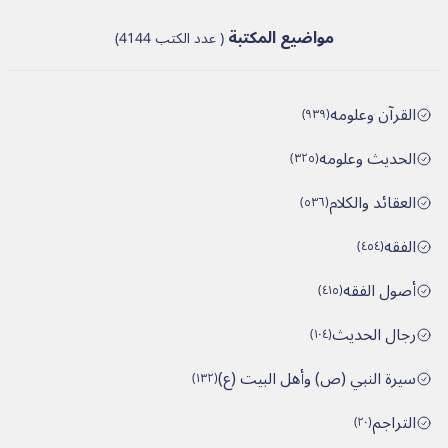
مواضیع المکتبة
(
عدد الكتب
4144
)
القرآن وعلومه
)
٩٣٩
(
الحديث وعلومه
)
٣٢٥
(
العقائد والكلام
)
٥٣٦
(
الفقه
)
٤٥٤
(
أصول الفقه
)
٤١٥
(
رجال الحديث
)
١٠٤
(
سيرة النبي (ص) وأهل البيت (ع)
)
١٣٢
(
التراجم
)
٢٠
(