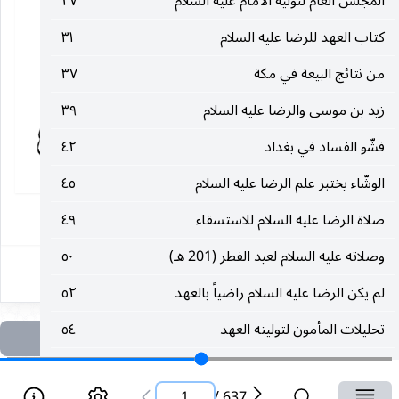
المجلس العام لتولية الامام عليه السلام
٢٧
كتاب العهد للرضا عليه السلام
٣١
من نتائج البيعة في مكة
٣٧
زيد بن موسى والرضا عليه السلام
٣٩
فشّو الفساد في بغداد
٤٢
الوشّاء يختبر علم الرضا عليه السلام
٤٥
١
صلاة الرضا عليه السلام للاستسقاء
٤٩
وصلاته عليه السلام لعيد الفطر (201 هـ)
٥٠
لم يكن الرضا عليه السلام راضياً بالعهد
٥٢
تحليلات المأمون لتوليته العهد
٥٤
وزوجّه بجاريتين قبل ابنته
٥٦
1
/
637