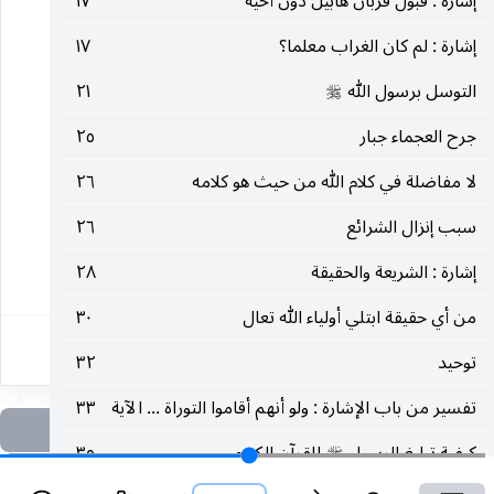
إشارة : قبول قربان هابيل دون أخيه
١٧
إشارة : لم كان الغراب معلما؟
١٧
التوسل برسول الله
٢١
صلى‌الله‌عليه‌وسلم
جرح العجماء جبار
٢٥
لا مفاضلة في كلام الله من حيث هو كلامه
٢٦
سبب إنزال الشرائع
٢٦
إشارة : الشريعة والحقيقة
٢٨
١
من أي حقيقة ابتلي أولياء الله تعال
٣٠
توحيد
٣٢
تفسير من باب الإشارة : ولو أنهم أقاموا التوراة ... الآية
٣٣
كيفية تبليغ الرسول
للقرآن الكريم
٣٥
صلى‌الله‌عليه‌وسلم