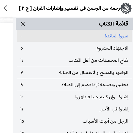
رحمة من الرحمن في تفسير وإشارات القرآن [ ج ٢ ]
قائمة الکتاب
سورة المائدة
٠
الاجتهاد المشروع
٥
نكاح المحصنات من أهل الكتاب
٦
الوضوء والمسح والاغتسال من الجنابة
٧
تحقيق ونصيحة : إذا قمتم إلى الصلاة
٩
إشارة : وإن كنتم جنبا فاطهروا
١٠
إشارة في الأجور
١١
الرجل من أثبت الأسباب
١٥