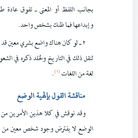
بجانب اللفظ أو المعنى ـ تفوق عادة ط
وإبداعها فما ظنك بشخص واحد.
٢ ـ لو كان هناك واضع بشري معين قد أ
لنقل ذلك في التاريخ ولخلد ذكره في الشع
(١)
لغة من اللغات
.
مناقشة القول بإلهية الوضع
وقد نوقش في كلا هذين الأمرين من قب
الوضع لا يفترض وجود شخص معين من البش