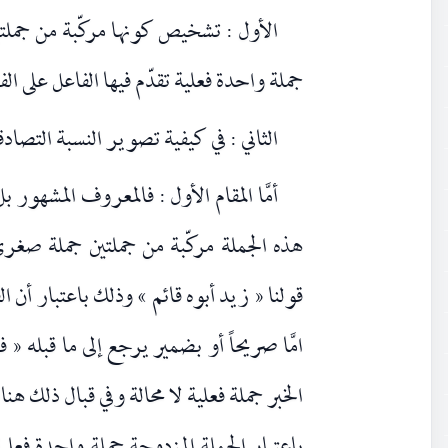
الأول : تشخيص كونها مركّبة من جمل
جملة واحدة فعلية تقدّم فيها الفاعل على الف
الثاني : في كيفية تصوير النسبة التصادقي
أمَّا المقام الأول : فالمعروف المشهور بل
هذه الجملة مركّبة من جملتين جملة صغرى 
قولنا « زيد أبوه قائم » وذلك باعتبار أن ال
امَّا صريحاً أو بضمير يرجع إلى ما قبله «
الخبر جملة فعلية لا محالة وفي قبال ذلك ه