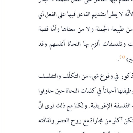
 تقدّم فيها الفاعل على الفعل فجملة « البدر
َه لا يطرأ بتقديم الفاعل فيها على الفعل أي
 من طبيعة الجملة ولا من معناها وأمَّا قصة
ت وتفلسفات ألزم بها النحاة أنفسهم وقد
(١)
يره
.
المذكور في وقوع شيء من التكلّف والتفلسف
يفتها أحياناً في كلمات النحاة حين حاولوا
 الفلسفة الإغريقية. ولكنا مع ذلك نرى انَّ
 تكن أكثر من مجاراة مع روح العصر وثقافته