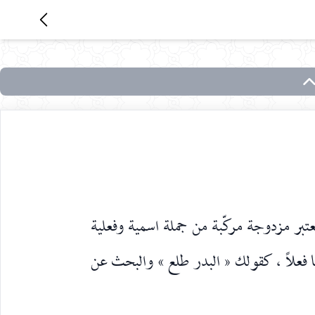
تبر مزدوجة مركّبة من جملة اسمية وفعلية
ا فعلاً ، كقولك « البدر طلع » والبحث عن