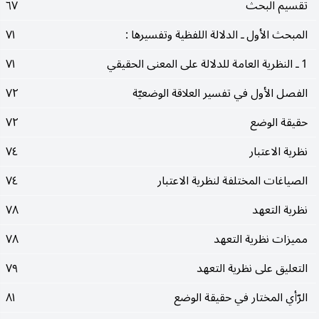
تقسيم البحث
٦٧
المبحث الأول ـ الدلالة اللفظية وتفسيرها :
٧١
1 ـ النظرية العامة للدلالة على المعنى الحقيقي
٧١
الفصل الأول في تفسير العلاقة الوضعيّة
٧٢
حقيقة الوضع
٧٢
نظرية الاعتبار
٧٤
الصياغات المختلفة لنظرية الاعتبار
٧٤
نظرية التعهد
٧٨
مميزات نظرية التعهد
٧٨
التعليق على نظرية التعهد
٧٩
الرّأي المختار في حقيقة الوضع
٨١