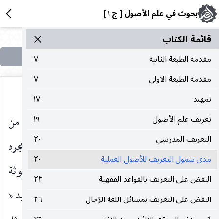
بحوث في علم الأصول [ ج ١ ]
قائمة الکتاب
مقدمة الطبعة الثانية
٧
مقدمة الطبعة الاولى
٧
تمهيد
١٧
موضوعي لبحوث علم الأصول يميزها عن غيرها من
تعريف علم الأصول
١٩
التعريف المدرسي
٢٠
العناصر المساهمة في الاستنباط فلا يكفي لذلك مجرد
مدى شمول التعريف للأصول العملية
٢٠
انتزاع جامع بقدر ما ينطبق خارجا على المسائل المبحوثة
النقض على التعريف بالقواعد الفقهية
٢٢
فعلا في هذا العلم ، كما حاوله بعض عن طريق أخذ قيد «
النقض على التعريف بمسائل اللغة الرّجال
٢٦