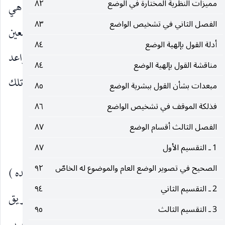
مميزات النظرية المختارة في الوضع
٨٢
مثلا أو بعض المسائل اللغوية ، فان وثاقة الراوي التي هي
الفصل الثاني في تشخيص الواضع
٨٣
مسألة رجالية ، أو ظهور كلمة ( الصعيد ) في معنى معين
أدلة القول بإلهية الوضع
٨٤
وهو مسألة لغوية ، يمكن اعتبارهما أيضا من القواعد
مناقشة القول بإلهية الوضع
٨٤
الممهدة لاستنباط الحكم الشرعي المرتبط بمدلول تلك
مبعدات بشأن القول ببشرية الوضع
٨٥
الكلمة أو المنقول في رواية ذلك الراوي.
فذلكة الموقف في تشخيص الواضع
٨٦
الفصل الثالث أقسام الوضع
٨٧
مدى شمول التعريف للأصول العملية
1 ـ التقسيم الأول
٨٧
الصحيح في تصوير الوضع العام والموضوع له الخاصّ
٩٢
أما الاعتراض الأول ، فكأن المحقق الخراسانيّ ( قده )
2 ـ التقسيم الثاني
٩٤
اعترف بوجاهته فحاول تصحيح التعريف عن طريق
3 ـ التقسيم الثالث
٩٥