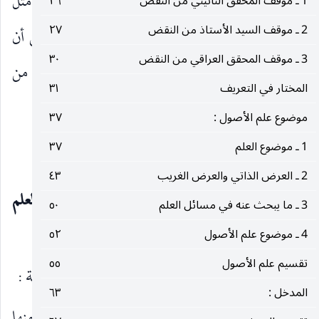
الممهدة لغرض الاستنباط خاصة » في التعريف. فان مثل
1 ـ موقف المحقق النائيني من النقض
٢٦
2 ـ موقف السيد الأستاذ من النقض
٢٧
هذا الجامع إنما ينتزع في طول تأليف العلم فلا يمكن أن
3 ـ موقف المحقق العراقي من النقض
٣٠
يكون على أساسه تميز مسائله وبحوثه عن غيرها من
المختار في التعريف
٣١
البحوث المساهمة في عملية الاستنباط.
موضوع علم الأصول :
٣٧
1 ـ موضوع العلم
٣٧
التعريف المدرسي
2 ـ العرض الذاتي والعرض الغريب
٤٣
والتعريف المدرسي المعروف لعلم الأصول :
أنه العلم
3 ـ ما يبحث عنه في مسائل العلم
٥٠
بالقواعد الممهدة لاستنباط الحكم الشرعي.
4 ـ موضوع علم الأصول
٥٢
تقسيم علم الأصول
٥٥
وقد وجه إلى هذا التعريف ثلاثة اعتراضات رئيسية :
المدخل :
٦٣