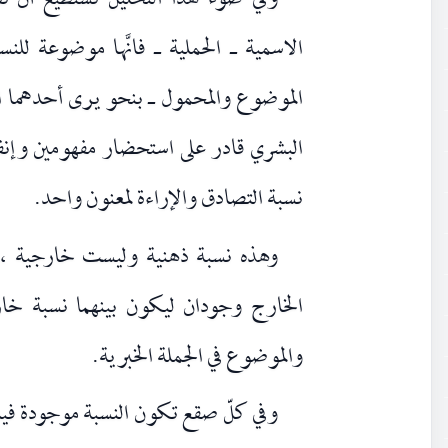
وفي ضوء هذا التحليل نستطيع أن نفهم
الاسمية ـ الحملية ـ فانَّها موضوعة للن
الموضوع والمحمول ـ بنحو يرى أحدهما ال
البشري قادر على استحضار مفهومين وإنفائ
نسبة التصادق والإراءة لمعنون واحد.
وهذه نسبة ذهنية وليست خارجية ، 
الخارج وجودان ليكون بينهما نسبة خ
والموضوع في الجملة الخبرية.
وفي كلّ صقع تكون النسبة موجودة فيه ل