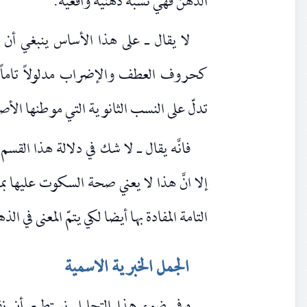
الذهن فهي نسبة ذهنية واقعية.
لا يقال ـ على هذا الأساس ينبغي أن 
كحروف العطف والإضراب مدلولاً تاماً يص
تدلّ على النسب الثانوية التي موطنها الأص
فانَّه يقال ـ لا شك في دلالة هذا القس
إلا انَّ هذا لا يعني صحة السكوت عليها بمف
التامة المفادة بها أيضا لكي يتمّ المعنى ف
الجمل الخبرية الاسمية