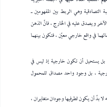
 النسب المفاد عليها في الجملة الخبرية
سبة التصادقية وهي الربط بين المفهومين ـ
آخر ويصدق عليه في الخارج ، فانَّ الذهن
هما في واقع خارجي معيّن ، فتكون بينهما
بل يستحيل أن تكون خارجية إذ ليس في
ارجية ، بل وجود واحد مصداق للمحمول
ا بدَّ أن يكون لطرفيها وجودان متغايران ،