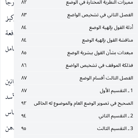
مترسخا في الذهن اما نتيجة كثرة تكرر الاقتران خارجا
مميزات النظرية المختارة في الوضع
٨٢
الفصل الثاني في تشخيص الواضع
٨٣
أمام إحساس الذهن ، وهذا هو العامل الكمي لتركيز
أدلة القول بإلهية الوضع
٨٤
الاقتران ، أو نتيجة ملابسات اكتنفت الاقتران ولو دفعة
مناقشة القول بإلهية الوضع
٨٤
واحدة جعلته لا ينمحي عن الذهن ، وهذا هو العامل
مبعدات بشأن القول ببشرية الوضع
٨٥
الكيفي.
فذلكة الموقف في تشخيص الواضع
٨٦
الفصل الثالث أقسام الوضع
٨٧
والإنسان تحدث استجاباته الذهنية وفق هذه القوانين
1 ـ التقسيم الأول
٨٧
الثلاثة ، فإذا أطلق شخص مثلا صوتا مشابها لزئير الأسد
الصحيح في تصوير الوضع العام والموضوع له الخاصّ
٩٢
انتقل إلى الذهن تصور ذلك الصوت نتيجة الإحساس
2 ـ التقسيم الثاني
٩٤
المسمعي به وهو تطبيق للقانون الأول ، ثم ينتقل الذهن
3 ـ التقسيم الثالث
٩٥