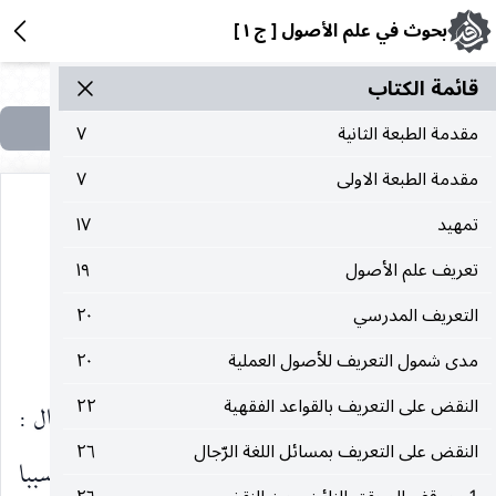
بحوث في علم الأصول [ ج ١ ]
قائمة الکتاب
مقدمة الطبعة الثانية
٧
مقدمة الطبعة الاولى
٧
تمهيد
١٧
إرادة لا كلية ولا جزئية كما هو واضح.
تعريف علم الأصول
١٩
التعريف المدرسي
٢٠
الرّأي المختار في حقيقة الوضع
مدى شمول التعريف للأصول العملية
٢٠
النقض على التعريف بالقواعد الفقهية
٢٢
وتحقيق الكلام في تشخيص حقيقة الوضع. أن يقال :
النقض على التعريف بمسائل اللغة الرّجال
٢٦
بأن الله سبحانه وتعالى قد جعل من الإحساس بالشيء سببا