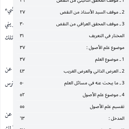
1 ـ موقف المحقق النائيني من النقض
٢٦
في انتقال الذهن إلى صورته فالانتقال الذهني إلى الشيء
2 ـ موقف السيد الأستاذ من النقض
٢٧
استجابة طبيعية للإحساس به وهذا قانون تكويني
3 ـ موقف المحقق العراقي من النقض
٣٠
المختار في التعريف
٣١
ويوجد قانونان تكوينيان ثانويان يوسعان من دائرة تلك
موضوع علم الأصول :
٣٧
الاستجابة الذهنية.
1 ـ موضوع العلم
٣٧
أحدهما : قانون انتقال صورة الشيء إلى الذهن عن
2 ـ العرض الذاتي والعرض الغريب
٤٣
الطريق إدراك مشابهة ، كانتقال صورة الحيوان المفترس
3 ـ ما يبحث عنه في مسائل العلم
٥٠
4 ـ موضوع علم الأصول
٥٢
إلى الذهن بسبب رؤية رسم مشابه له على الورق.
تقسيم علم الأصول
٥٥
ثانيهما : قانون انتقال صورة الشيء إلى الذهن عن
المدخل :
٦٣