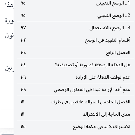
1 ـ الوضع التعييني
٩٥
من ذلك إلى تصور الزئير نتيجة المشابهة بينهما وهذا
2 ـ الوضع التعيني
٩٥
تطبيق للقانون الثانوي الأول ، ثم ينتقل من ذلك إلى صورة
3 ـ الوضع بالاستعمال
٩٧
الأسد نفسه الملازم خارجا مع صوته وهذا تطبيق للقانون
أقسام التقييد في الوضع
١٠٢
الثانوي الثاني.
الفصل الرابع
١٠٤
هل الدلالة الوضعيّة تصورية أو تصديقية؟
١٠٤
وقد حاول الإنسان أن يستفيد من القانونين
عدم توقف الدلالة على الإرادة
١٠٦
التكوينيين الثانويين في مقام التعبير
عدم أخذ الإرادة قيدا في المدلول الوضعي
١٠٩
٨١
الفصل الخامس اشتراك علاقتين في طرف
١١١
مدى الحاجة إلى الاشتراك
١١١
الاشتراك لا ينافي حكمة الوضع
١١٥