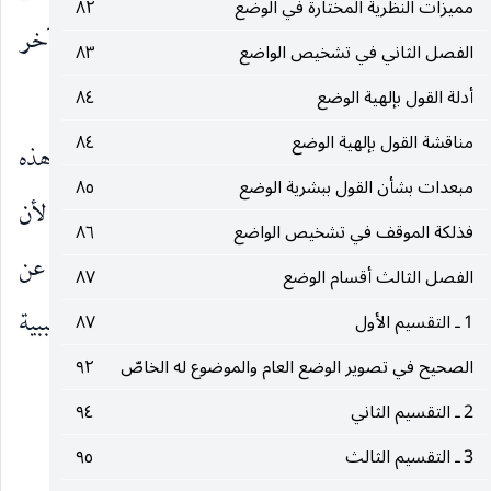
مميزات النظرية المختارة في الوضع
٨٢
باللفظ وافهام المعنى وعلى أساسه ينفي وجود أي داع آخر
الفصل الثاني في تشخيص الواضع
٨٣
للنطق باللفظ سوى افهام المعنى.
أدلة القول بإلهية الوضع
٨٤
مناقشة القول بإلهية الوضع
٨٤
٢ ـ ان الدلالة الناتجة عن الوضع على أساس هذه
مبعدات بشأن القول ببشرية الوضع
٨٥
النظرية تكون دلالة تصديقية لا تصورية فحسب ، لأن
فذلكة الموقف في تشخيص الواضع
٨٦
اللفظ بعد التعهد المذكور يكشف كشفا تصديقيا عن
الفصل الثالث أقسام الوضع
٨٧
إرادة المتكلم لإفهام المعنى وهذا الكشف هو السببية
1 ـ التقسيم الأول
٨٧
الصحيح في تصوير الوضع العام والموضوع له الخاصّ
٩٢
المتولدة من الوضع عند أصحاب هذه
2 ـ التقسيم الثاني
٩٤
__________________
3 ـ التقسيم الثالث
٩٥