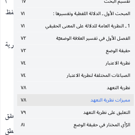
تقسيم البحث
٦٧
أراد تفهيمه لنا ، وهذا معنى قيام السببية بين اللفظ
المبحث الأول ـ الدلالة اللفظية وتفسيرها :
٧١
والمعنى.
1 ـ النظرية العامة للدلالة على المعنى الحقيقي
٧١
الفصل الأول في تفسير العلاقة الوضعيّة
٧٢
وقد تبنى السيد الأستاذ ـ دام ظله ـ هذه النظرية
حقيقة الوضع
٧٢
(١)
واعتبارها التفسير الصحيح الحقيقة الوضع
.
نظرية الاعتبار
٧٤
الصياغات المختلفة لنظرية الاعتبار
٧٤
مميزات نظرية التعهد
نظرية التعهد
٧٨
وتتميز هذه النظرية بنقاط ثلاث :
مميزات نظرية التعهد
٧٨
التعليق على نظرية التعهد
٧٩
١ ـ أن التعهد يفسر التلازم بين اللفظ والمعنى المحقق
الرّأي المختار في حقيقة الوضع
٨١
للدلالة بقضية شرطية يتعهد بها الواضح طرفاها النطق