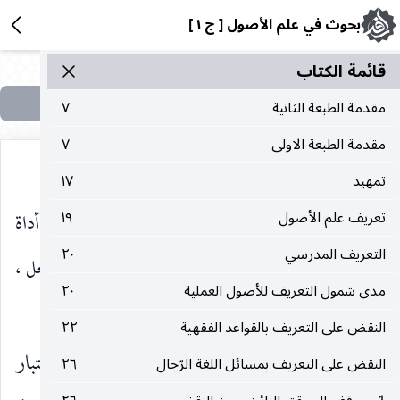
بحوث في علم الأصول [ ج ١ ]
قائمة الکتاب
مقدمة الطبعة الثانية
٧
مقدمة الطبعة الاولى
٧
تمهيد
١٧
اعتبار اللفظ أداة لتفهيم المعنى فان صيرورة اللفظ أداة
تعريف علم الأصول
١٩
التعريف المدرسي
٢٠
حقيقية لتفهيم المعنى لا تتحقق من مجرد الاعتبار والجعل ،
مدى شمول التعريف للأصول العملية
٢٠
وإلا لأمكن جعل أي شيء أداة لشيء آخر.
النقض على التعريف بالقواعد الفقهية
٢٢
وقد يكون هذا النقص الظاهر في نظرية الاعتبار
النقض على التعريف بمسائل اللغة الرّجال
٢٦