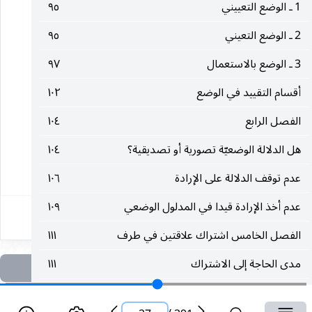
1 ـ الوضع التعييني
٩٥
ضده فانها لا يترتب عليها
2 ـ الوضع التعيني
٩٥
__________________
3 ـ الوضع بالاستعمال
٩٧
أقسام التقييد في الوضع
١٠٢
(١) فوائد الأصول ج ١ ص ٢
الفصل الرابع
١٠٤
(٢) محاضرات في أصول الفقه ج ١ ص ٨
هل الدلالة الوضعيّة تصورية أو تصديقية؟
١٠٤
٢٧
عدم توقف الدلالة على الإرادة
١٠٦
عدم أخذ الإرادة قيدا في المدلول الوضعي
١٠٩
الفصل الخامس اشتراك علاقتين في طرف
١١١
مدى الحاجة إلى الاشتراك
١١١
الاشتراك لا ينافي حكمة الوضع
١١٥