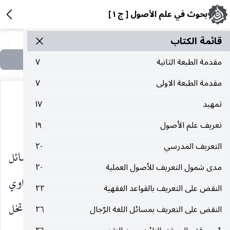
بحوث في علم الأصول [ ج ١ ]
قائمة الکتاب
مقدمة الطبعة الثانية
٧
مقدمة الطبعة الاولى
٧
تمهيد
١٧
(١)
منها حكم فرعي كلي
.
تعريف علم الأصول
١٩
التعريف المدرسي
٢٠
وهذه المحاولة وإن وفقت في إخراج جملة من المسائل
مدى شمول التعريف للأصول العملية
٢٠
غير الأصولية التي قد يحتاج إليها الفقيه ، كوثاقة الراوي
النقض على التعريف بالقواعد الفقهية
٢٢
مثلا لكونها لا تقع كبرى قياس الاستنباط. إلا أنها تخل
النقض على التعريف بمسائل اللغة الرّجال
٢٦