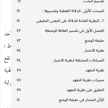
تقسيم البحث
٦٧
المسألتين صغرياتها لا أكثر.
المبحث الأول ـ الدلالة اللفظية وتفسيرها :
٧١
٢ ـ موقف السيد الأستاذ من النقض
1 ـ النظرية العامة للدلالة على المعنى الحقيقي
٧١
الفصل الأول في تفسير العلاقة الوضعيّة
٧٢
وحاصل ما حاوله السيد الأستاذ ـ دام ظله ـ انه أخذ
حقيقة الوضع
٧٢
قيد عدم الاحتياج إلى ضميمة أخرى في قياس الاستنباط ؛
نظرية الاعتبار
٧٤
فذكر : ان علم الأصول هو العلم بالقواعد التي تقع
الصياغات المختلفة لنظرية الاعتبار
٧٤
بنفسها في طريق استنباط الأحكام الشرعية الكلية الإلهية
نظرية التعهد
٧٨
مميزات نظرية التعهد
٧٨
من دون الحاجة إلى ضميمة كبرى أو صغرى أصولية
التعليق على نظرية التعهد
٧٩
(٢)
أخرى إليها
.
الرّأي المختار في حقيقة الوضع
٨١