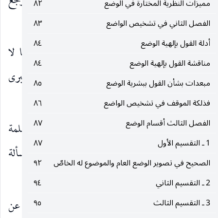
ثم أورد عليه بنقوض مع الإجابة عليها ، وهي ترجع
مميزات النظرية المختارة في الوضع
٨٢
إلى نقضين رئيسيين :
الفصل الثاني في تشخيص الواضع
٨٣
أدلة القول بإلهية الوضع
٨٤
الأول : النقض ببحوث الدلالات بأجمعها ، فانها لا
مناقشة القول بإلهية الوضع
٨٤
تنقح إلا صغرى الظهور ، فتكون بحاجة إلى ضم كبرى
مبعدات بشأن القول ببشرية الوضع
٨٥
حجية الظهور.
فذلكة الموقف في تشخيص الواضع
٨٦
الفصل الثالث أقسام الوضع
٨٧
وأجاب عنه : بأن حجية الظهور قاعدة مسلمة
1 ـ التقسيم الأول
٨٧
مفروغ عن صحتها عند جميع العقلاء فلا تكون مسألة
الصحيح في تصوير الوضع العام والموضوع له الخاصّ
٩٢
أصولية.
2 ـ التقسيم الثاني
٩٤
الثاني : النقض بمسألة اقتضاء الأمر بشيء للنهي عن
3 ـ التقسيم الثالث
٩٥