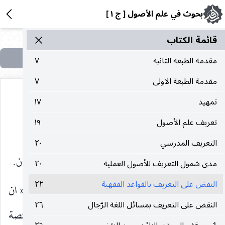
بحوث في علم الأصول [ ج ١ ]
قائمة الکتاب
مقدمة الطبعة الثانية
٧
مقدمة الطبعة الاولى
٧
تمهيد
١٧
تعريف علم الأصول
١٩
النقض على التعريف بالقواعد الفقهية
التعريف المدرسي
٢٠
وأما الاعتراض الثاني ؛ فقد ذكر في مقام دفعه وجهان.
مدى شمول التعريف للأصول العملية
٢٠
النقض على التعريف بالقواعد الفقهية
٢٢
الأول : ما أفاده السيد الأستاذ ـ دام ظله ـ بقوله : « ان
النقض على التعريف بمسائل اللغة الرّجال
٢٦
الأحكام المستفادة من القواعد الفقهية سواء كانت مختصة