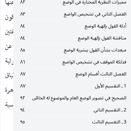
إذا طرحت بصيغة البحث عن أن العبادة المنهي عنها
مميزات النظرية المختارة في الوضع
٨٢
الفصل الثاني في تشخيص الواضع
٨٣
باطلة أولا ، لأن بطلان كل عبادة محرمة حينئذ يكون
أدلة القول بإلهية الوضع
٨٤
تطبيقا ، مع ان روح المسألة واحدة في كلتا الصياغتين
مناقشة القول بإلهية الوضع
٨٤
وهذا يكشف عن أن المائز الحقيقي للقاعدة الأصولية عن
مبعدات بشأن القول ببشرية الوضع
٨٥
القاعدة الفقهية ليس مجرد عدم انطباق القاعدة الأصولية
فذلكة الموقف في تشخيص الواضع
٨٦
على الحكم المستخرج انطباق الكلي على فرده وانطباق
الفصل الثالث أقسام الوضع
٨٧
1 ـ التقسيم الأول
٨٧
القاعدة الفقهية كذلك بل أمر آخر قد يكون من مظاهرة
الصحيح في تصوير الوضع العام والموضوع له الخاصّ
٩٢
ان النسبة بين القاعدة الأصولية والنتيجة الفقهية نسبة
2 ـ التقسيم الثاني
٩٤
استنباطية لا تطبيقية وهذا ما سيأتي توضيحه.
3 ـ التقسيم الثالث
٩٥