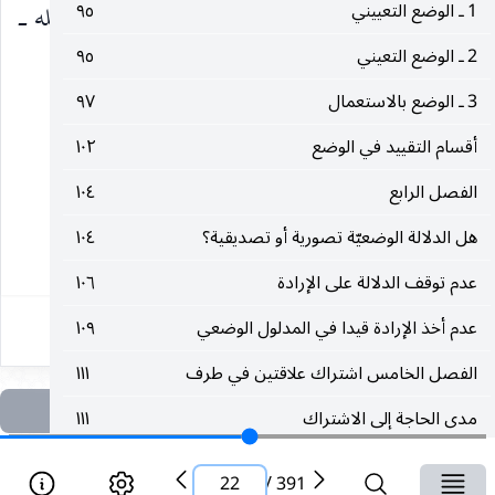
1 ـ الوضع التعييني
٩٥
الثاني : ما ورد في كلمات السيد الأستاذ ـ دام ظله ـ
2 ـ الوضع التعيني
٩٥
وكأنه وجه ثان لمحل الإشكال
3 ـ الوضع بالاستعمال
٩٧
__________________
أقسام التقييد في الوضع
١٠٢
الفصل الرابع
١٠٤
(١) نفس المصدر ص ١٠
هل الدلالة الوضعيّة تصورية أو تصديقية؟
١٠٤
٢٢
عدم توقف الدلالة على الإرادة
١٠٦
عدم أخذ الإرادة قيدا في المدلول الوضعي
١٠٩
الفصل الخامس اشتراك علاقتين في طرف
١١١
مدى الحاجة إلى الاشتراك
١١١
الاشتراك لا ينافي حكمة الوضع
١١٥
22
/
391