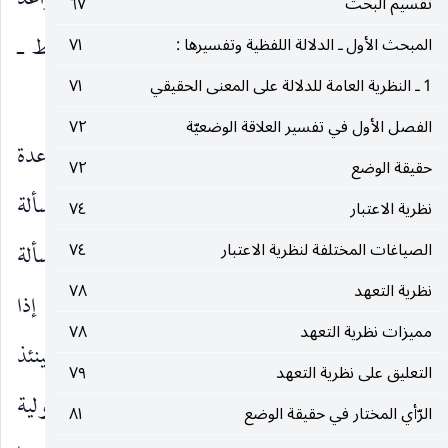
أولا : لعدم اختصاص القواعد الفقهية بالقواعد
تقسيم البحث
٦٧
التطبيقية بل منها ما يستنبط به الحكم بنحو التوسيط ـ
المبحث الأول ـ الدلالة اللفظية وتفسيرها :
٧١
1 ـ النظرية العامة للدلالة على المعنى الحقيقي
٧١
كما سيأتي قريبا ـ
الفصل الأول في تفسير العلاقة الوضعيّة
٧٢
وثانيا : ان التمييز بين المسألة الأصولية والقاعدة
حقيقة الوضع
٧٢
الفقهية بالتطبيق نفيا وإثباتا يؤدي إلى أن أصولية المسألة
نظرية الاعتبار
٧٤
كثيرا ما ترتبط بصياغتها وكيفية التعبير عنها ، فمسألة
الصياغات المختلفة لنظرية الاعتبار
٧٤
نظرية التعهد
٧٨
اقتضاء النهي عن العبادة لفسادها تكون أصولية إذا
مميزات نظرية التعهد
٧٨
طرحت بصيغة البحث عن الاقتضاء لأن البطلان حينئذ
التعليق على نظرية التعهد
٧٩
مستنبط عن الاقتضاء وليس تطبيقا ، ولا تكون أصولية
الرّأي المختار في حقيقة الوضع
٨١