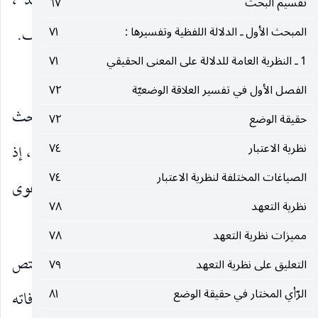
معنى واحد بأن يكون لفظان موضعين لمعنى واحد ،
تقسيم البحث
٦٧
وتسمى الحالة الأولى بالاشتراك والحالة الثانية بالترادف.
المبحث الأول ـ الدلالة اللفظية وتفسيرها :
٧١
1 ـ النظرية العامة للدلالة على المعنى الحقيقي
٧١
والكلام هنا يقع في ثلاث جهات :
الفصل الأول في تفسير العلاقة الوضعيّة
٧٢
الأولى : في الضرورة اللغوية للاشتراك. وهذا البحث
حقيقة الوضع
٧٢
يختص في كلامهم بالاشتراك بالمعنى المقابل للترادف ، إذ
نظرية الاعتبار
٧٤
الصياغات المختلفة لنظرية الاعتبار
٧٤
لم يتوهم كون الترادف ضروريا. وسيأتي إمكان دعوى
نظرية التعهد
٧٨
كونهما معا ضروريين بمعنى من المعاني.
مميزات نظرية التعهد
٧٨
الثانية : في منافاته الحكمة الوضع. وهذا البحث يختص
التعليق على نظرية التعهد
٧٩
الرّأي المختار في حقيقة الوضع
٨١
أيضا بالاشتراك ولا يشمل الترادف ، لعدم توهم منافاته