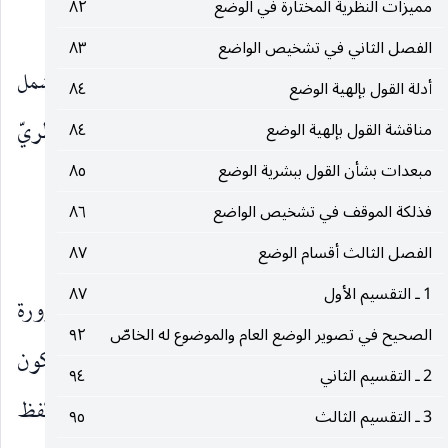
مميزات النظرية المختارة في الوضع
٨٢
للحكمة المذكورة.
الفصل الثاني في تشخيص الواضع
٨٣
الثالثة : في إمكانه النظريّ ذات. وهذا بحث يشمل
أدلة القول بإلهية الوضع
٨٤
الاشتراك والترادف معا ، إذ يتوهم عدم الإمكان النظريّ
مناقشة القول بإلهية الوضع
٨٤
مبعدات بشأن القول ببشرية الوضع
٨٥
في ذاك تارة وفي هذا أخرى.
فذلكة الموقف في تشخيص الواضع
٨٦
مدى الحاجة إلى الاشتراك
الفصل الثالث أقسام الوضع
٨٧
1 ـ التقسيم الأول
٨٧
أما الحديث في الجهة الأولى ، فقد يدعى ضرورة
الصحيح في تصوير الوضع العام والموضوع له الخاصّ
٩٢
الاشتراك ببرهان كثرة المعاني وعدم تناهيها مع كون
2 ـ التقسيم الثاني
٩٤
الألفاظ محدودة ومتناهية فلو فرض اختصاص كل لفظ
3 ـ التقسيم الثالث
٩٥