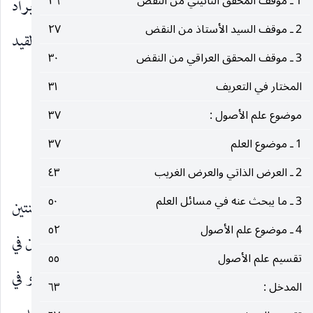
1 ـ موقف المحقق النائيني من النقض
٢٦
فرع افتراض القيد في المرتبة السابقة ، لأنه إنما يراد
2 ـ موقف السيد الأستاذ من النقض
٢٧
استعمال اللفظ فيما وضع له وهو الحصة ، وحيث أن القيد
3 ـ موقف المحقق العراقي من النقض
٣٠
نفس الإرادة فافتراضه في المرتبة السابقة خلف.
المختار في التعريف
٣١
موضوع علم الأصول :
٣٧
الفصل الخامس
1 ـ موضوع العلم
٣٧
اشتراك علاقتين في طرف
2 ـ العرض الذاتي والعرض الغريب
٤٣
3 ـ ما يبحث عنه في مسائل العلم
٥٠
إذا افترضنا علاقتين وضعيتين ، فقد تكونان متباينتين
4 ـ موضوع علم الأصول
٥٢
لفظا ومعنى ، وهذا لا كلام فيه. وقد تكونان مشتركتين في
تقسيم علم الأصول
٥٥
لفظ واحد بأن يكون لفظ واحد موضوعا لمعنيين ، أو في
المدخل :
٦٣