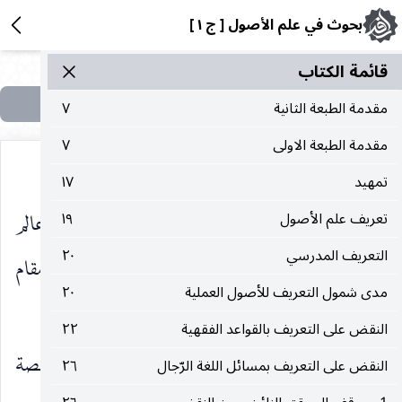
بحوث في علم الأصول [ ج ١ ]
قائمة الکتاب
مقدمة الطبعة الثانية
٧
مقدمة الطبعة الاولى
٧
تمهيد
١٧
الحصص المفهومية لأن صيرورة الحصة حصة في عالم
تعريف علم الأصول
١٩
التعريف المدرسي
٢٠
المفهوم إنما هو بالتقييد. فإذا جردت عن التقييد في مقام
مدى شمول التعريف للأصول العملية
٢٠
تعليق شيء عليها كان معلقا على الجامع لا محالة.
النقض على التعريف بالقواعد الفقهية
٢٢
وثانيا : بأن تعلق الإرادة الاستعمالية بذات تلك الحصة
النقض على التعريف بمسائل اللغة الرّجال
٢٦