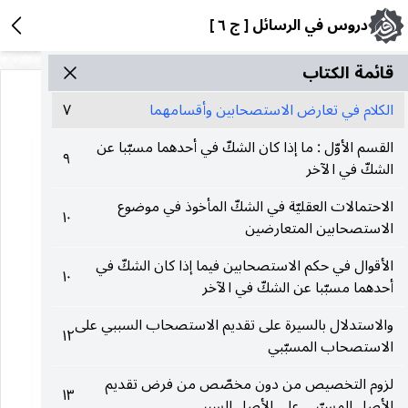
دروس في الرسائل [ ج ٦ ]
قائمة الکتاب
الكلام في تعارض الاستصحابين وأقسامهما
٧
القسم الأوّل : ما إذا كان الشكّ في أحدهما مسبّبا عن
٩
الشكّ في الآخر
الاحتمالات العقليّة في الشكّ المأخوذ في موضوع
١٠
الاستصحابين المتعارضين
الأقوال في حكم الاستصحابين فيما إذا كان الشكّ في
١٠
أحدهما مسبّبا عن الشكّ في الآخر
والاستدلال بالسيرة على تقديم الاستصحاب السببي على
١٢
الاستصحاب المسبّبي
لزوم التخصيص من دون مخصّص من فرض تقديم
١٣
الأصل المسبّبي على الأصل السببي