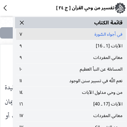
تفسير من وحي القرآن [ ج ٢٤ ]
قائمة الکتاب
في‌ أجواء السّورة
٧
الآيات‌ [1 ـ 16]
٩
معاني‌ المفردات‌
٩
في أجواء السّورة
المساءلة ‌عن‌ النبأ العظيم‌
١٠
نعم‌ اللّه‌ ‌في‌ تسيير سنن‌ الوجود
١١
وهذه من السّور المكيّة الّتي تعالج مسألة العقيدة
‌من‌ وحي‌ مدلول‌ الآيات‌
١٤
باليوم الآخر ، ذلك أنّ الجوّ المحيط بدعوة النّبي إلى الإيمان
الآيات‌ [17 ـ 40]
١٦
به آنذاك ، كان حافلا بالكثير من ألوان التّشكيك أو
معاني‌ المفردات‌
١٧