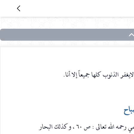
لايغفر الذنوب كلها جميعاً إلا أنا.
باح
جاء في مفاتيح الجنان للشيخ عباس القمي رحمه الله تعالى : ص ٦٠ ، وكذلك البحار