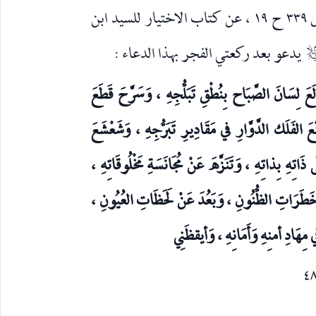
للعلامة المجلسي رحمه الله تعالى : ج ٨٤ ص ٣٣٩ ح ١٩ ، عن كتاب الاختيار للسيد ابن
يدعو بعد ركعتي الفجر بهذا الدعاء :
السلام
َلَعَ لِسَانَ الصَّبَاح بِنُطْقِ تَبَلُّجِهِ ، وَسَرَّحَ قَطَعَ
عَ الفَلَك الدَّوَّارِ في مَقَادِيرِ تَبَرُّجِهِ ، وَشَعْشَعَ
ذَاتِهِ بِذاتِهِ ، وَتَنَزَّهَ عَنْ مُجَانَسَةِ مَخْلُوقَاتِهِ ،
نْ خَطَرَاتِ الظُّنُونِ ، وَبَعُدَ عَنْ لَحَظَاتِ العُيُونِ ،
في مِهَادِ أمنِهِ وَأَمَانِهِ ، وَأيقظَنِي
٤