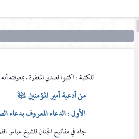
البحث
البحث
في
أدعية
أهل
البيت
للكتبة : اكتبوا لعبدي المغفرة ، بمعرفته أنه 
عليهم
السلام
من أدعية أمير المؤمنين
عليه‌السلام
في
تعقيب
الصلوات
الأول : الدعاء المعروف بدعاء الص