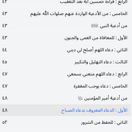
الرابع : قراءة خمسين آية بعد التعقيب
٤٢
الخامس : من الأدعية الواردة عنهم صلوات الله عليهم
٤٣
من أدعية النبي
٤٣
صلى‌الله‌عليه‌وآله‌وسلم
الأول : للمعافاة من العمى والجنون
٤٣
الثاني : دعاء اللهم أصلح لي ديني
٤٤
الثالث : دعاء التهليل والتكبير
٤٥
الرابع : دعاء اللهم متعني بسمعي
٤٧
الخامس : دعاء يوجب المغفرة
٤٧
من أدعية أمير المؤمنين
٤٨
عليه‌السلام
الأول : الدعاء المعروف بدعاء الصباح
٤٨
الثاني : للحفظ من الشرور
٥٢