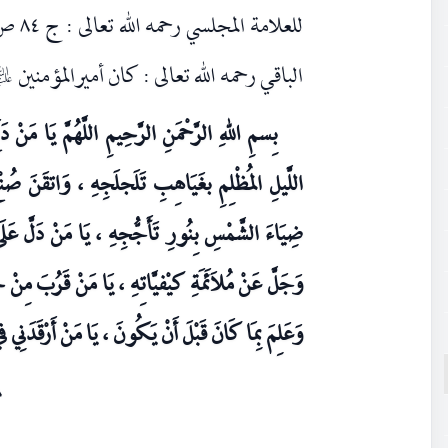
الباقي رحمه الله تعالى : كان أميرالمؤمنين
عليه‌
بِسمِ اللهِ الرَّحْمَنِ الرَّحِيمِ اللَّهُمَّ يَا مَنْ د
اللَّيلِ المُظْلِمِ بغَيَاهِبِ تَلَجلَجِهِ ، وَاتقَنَ صُنْ
ضِيَاءَ الشَّمْسِ بِنُورِ تَأَجُّجِهِ ، يَا مَنْ دَلَّ عَلَى 
وَجَلَّ عَنْ مُلاَئَمَةِ كيْفيَّاتِهِ ، يَا مَنْ قَرُبَ مِ
وَعَلِمَ بِمَا كَانَ قَبْلَ أَنْ يَكُونَ ، يَا مَنْ أَرْقَدَنِي 
٨