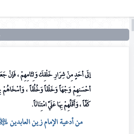
البحث
البحث
في
أدعية
أهل
البيت
إلَى أحَدٍ مِنْ شِرَارِ خَلْقِكَ وَلِئَامِهِمْ ، فَإنْ جَ
عليهم
السلام
أحْسَنِهِمْ وَجْهَاً وَخَلْقَاً وَخُلُقَاً ، وَأسْخَاهُمْ بِهَ
في
تعقيب
كَفَّاً ، وَأَقَلِّهِمْ بِهَا عَلَيَّ امْتِنَانَاً.
الصلوات
من أدعية الإمام زين العابدين
عليه‌السل