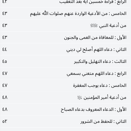
الرابع : قراءة خمسين آية بعد التعقيب
٤٢
الخامس : من الأدعية الواردة عنهم صلوات الله عليهم
٤٣
من أدعية النبي
٤٣
صلى‌الله‌عليه‌وآله‌وسلم
الأول : للمعافاة من العمى والجنون
٤٣
الثاني : دعاء اللهم أصلح لي ديني
٤٤
الثالث : دعاء التهليل والتكبير
٤٥
الرابع : دعاء اللهم متعني بسمعي
٤٧
الخامس : دعاء يوجب المغفرة
٤٧
من أدعية أمير المؤمنين
٤٨
عليه‌السلام
الأول : الدعاء المعروف بدعاء الصباح
٤٨
الثاني : للحفظ من الشرور
٥٢