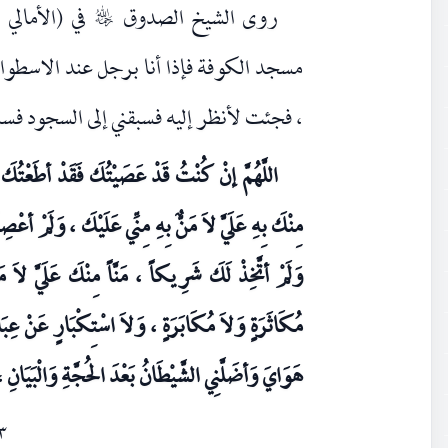
روى الشيخ الصدوق
رحمه‌الله
مسجد الكوفة فإذا أنا برجل عند الاسطوان
، فجئت لأنظر إليه فسبقني إلى السجود فسم
اللَّهُمَّ إنْ كُنْتُ قَدْ عَصَيْتُكَ فَقَدْ أطَعْتُكَ 
مِنْكَ بِهِ عَلَيَّ لاَ مَنٌّ بِهِ مِنِّي عَلَيْكَ ، وَلَمْ أع
وَلَمْ أتَّخِذْ لَكَ شَرِيكاً ، مَنَّاً مِنْكَ عَلَيَّ لاَ 
مُكَاثَرَةٍ وَلاَ مُكَابَرَةٍ ، وَلاَ اسْتِكْبَارٍ عَنْ عِبَ
هَوَايَ وَأضَلَّنِي الشَّيْطَانُ بَعْدَ الحُجَّةِ وَالْبَيَانِ ،
٣