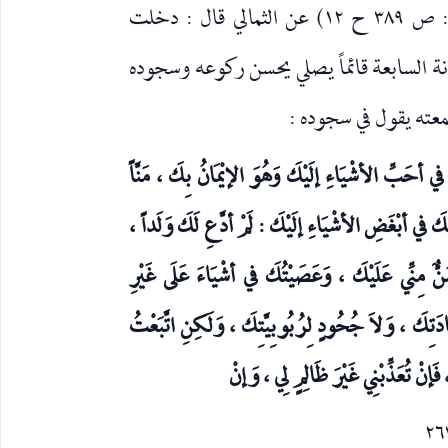
في (الأمالي : ص ٣٨٩ ح ١٢) عن الثمالي قال : دخلت
ة السابعة قائماً يصلي يحسن ركوعه وسجوده
عته يقول في سجوده :
في أحَبِّ الأشْيَاءِ إلَيْكَ وَهُوَ الإيْمَانُ بِكَ ، مَنَّاً
ْصِكَ في أبْغَضِ الأشْيَاءِ إلَيْكَ : لَمْ أدَّعِ لَكَ وَلَداً ،
مَنٌّ مِنِّي عَلَيْكَ ، وَعَصَيْتُكَ في أشْيَاءَ عَلَى غَيْرِ
ادَتِكَ ، وَلاَ جُحُودٍ لِرُبُوبِيَّتِكَ ، وَلَكِنِ اتَّبَعْتُ
 فَإنْ تُعَذِّبْنِي غَيْرَ ظَالِمٍ لِي ، وَإنْ
٢٦