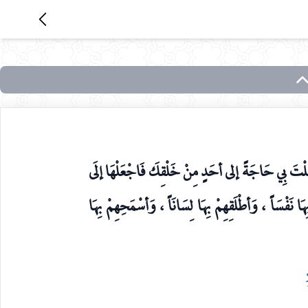
عَلْتَ بِي حَاجَةً إلى أحَدٍ مِنْ خَلْقِكَ فَاجْعَلْهَا إلَى
ا نَفْسَاً ، وَأطْلَقِهِمْ بِهَا لِسَانَاً ، وَأسْمَحِهِمْ بِهَا
ام