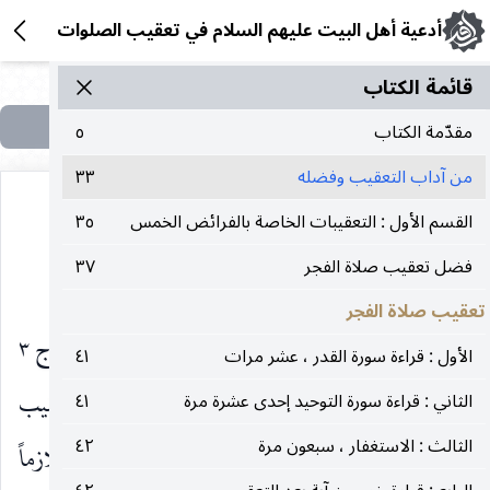
أدعية أهل البيت عليهم السلام في تعقيب الصلوات
قائمة الکتاب
مقدّمة الكتاب
٥
من آداب التعقيب وفضله
٣٣
القسم الأول : التعقيبات الخاصة بالفرائض الخمس
٣٥
فضل تعقيب صلاة الفجر
٣٧
من آداب التعقيب وفضله
تعقيب صلاة الفجر
قال الميرزا القمي رحمه الله تعالى في غنائم الأيام : ج ٣
الأول : قراءة سورة القدر ، عشر مرات
٤١
ص ٩٣ : قيل : ويستحب أن يكون جلوسه في التعقيب
الثاني : قراءة سورة التوحيد إحدى عشرة مرة
٤١
الثالث : الاستغفار ، سبعون مرة
٤٢
كجلوسه في التشهد ، متوركاً ، مستقبل القبلة ، ملازماً