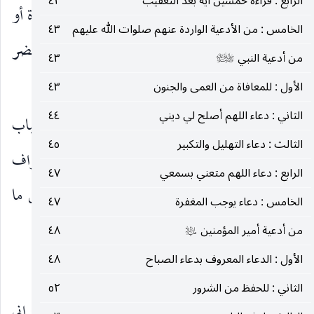
الرابع : قراءة خمسين آية بعد التعقيب
٤٢
لمصلاه ، مستديماً طهارته ، متجنباً كل ما يبطل الصلاة أو
الخامس : من الأدعية الواردة عنهم صلوات الله عليهم
٤٣
ينقص ثوابها ، فقد روي (أن ما يضر بالصلاة يضر
من أدعية النبي
٤٣
صلى‌الله‌عليه‌وآله‌وسلم
بالتعقيب).
الأول : للمعافاة من العمى والجنون
٤٣
الثاني : دعاء اللهم أصلح لي ديني
٤٤
وقال الشيخ الحر العاملي رحمه الله تعالى : استحباب
الثالث : دعاء التهليل والتكبير
٤٥
البقاء على طهارة في حال التعقيب ، وفي حال الانصراف
الرابع : دعاء اللهم متعني بسمعي
٤٧
لمن شغله عن التعقيب حاجة ، واستحباب ترك كل ما
الخامس : دعاء يوجب المغفرة
٤٧
يضر بالصلاة حال التعقيب.
من أدعية أمير المؤمنين
٤٨
عليه‌السلام
الأول : الدعاء المعروف بدعاء الصباح
٤٨
ومما أورده من الروايات في ذلك :
الثاني : للحفظ من الشرور
٥٢
ما روي عن هشام قال : قلت لأبي عبد الله
: إني
عليه‌السلام