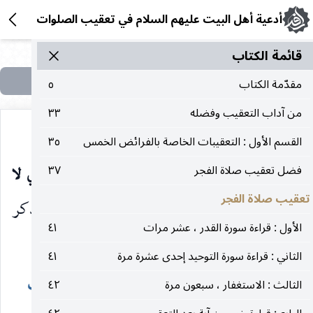
أدعية أهل البيت عليهم السلام في تعقيب الصلوات
قائمة الکتاب
مقدّمة الكتاب
٥
من آداب التعقيب وفضله
٣٣
القسم الأول : التعقيبات الخاصة بالفرائض الخمس
٣٥
الأسْمَاءِ ، وَبِمَا يَشتَمِلُ عَلَيْهِ مِنَ التَّفْسيرِ وَالتَّدْبيرِ الَّذي لا
فضل تعقيب صلاة الفجر
٣٧
تعقيب صلاة الفجر
يُحيطُ بِهِ إلّا أنْتَ ، أنْ تَفْعَلَ بِي كَذا وَكَذا ،
وتذكر
الأول : قراءة سورة القدر ، عشر مرات
٤١
حاجتك عوض كذا وكذا.
الثاني : قراءة سورة التوحيد إحدى عشرة مرة
٤١
دعاء الإمام زين العابدين
في يوم السبت
الثالث : الاستغفار ، سبعون مرة
٤٢
عليه‌السلام