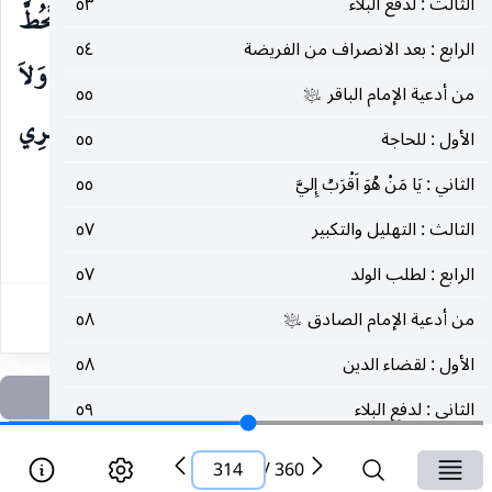
الثالث : لدفع البلاء
٥٣
يَنْفَعُنِي مَا أبْقَيْتَنِي ، وَأن تَشْرَحَ بِكِتَابِكَ صَدْرِي ، وَتَحُطَّ
الرابع : بعد الانصراف من الفريضة
٥٤
بِتِلاَوَتِهِ وِزْرِي وَتَمْنَحَنِي السَّلاَمَةَ في دِيْنِي وَنَفْسِي ، وَلاَ
من أدعية الإمام الباقر
٥٥
عليه‌السلام
تُوْحِشَ بِي أهْلَ أُنْسي وَتُتِمَّ إحْسَانَكَ فيمَا بَقِيَ مِنْ عُمْرِي
الأول : للحاجة
٥٥
كَمَا أحْسَنْتَ فيمَا مَضَى مِنْهُ يَا أرْحَمَ الرَّاحِمِيْنَ.
الثاني : يَا مَنْ هُوَ اَقْرَبُ إِليَّ
٥٥
الثالث : التهليل والتكبير
٥٧
٣١٤
الرابع : لطلب الولد
٥٧
من أدعية الإمام الصادق
٥٨
عليه‌السلام
الأول : لقضاء الدين
٥٨
الثاني : لدفع البلاء
٥٩
الثالث : الصلاة على النبي وآله
٦٠
صلى‌الله‌عليه‌وآله‌وسلم
314
/
360