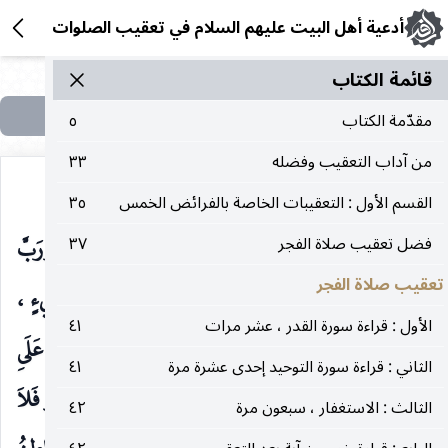
أدعية أهل البيت عليهم السلام في تعقيب الصلوات
قائمة الکتاب
مقدّمة الكتاب
٥
من آداب التعقيب وفضله
٣٣
القسم الأول : التعقيبات الخاصة بالفرائض الخمس
٣٥
السَّبْعِ وَمَا أَقَلَّتْ ، وَرَبَّ الشَّيَاطِيْنِ وَمَا أَضَلَّتْ ، وَرَبَّ
فضل تعقيب صلاة الفجر
٣٧
تعقيب صلاة الفجر
الرِّيَاحِ وَمَا ذَرَتْ ، اللَّهُمَّ رَبِّ كُلِّ شَيءٍ ، وَإِلَهَ كُلِّ شَيءٍ ،
الأول : قراءة سورة القدر ، عشر مرات
٤١
وَخَالِقَ كُلِّ شَيءٍ ، وَمَلِيْكَ كُلِّ شَيءٍ ، أَنْتَ اللهُ المُقْتَدِرُ عَلَىِ
الثاني : قراءة سورة التوحيد إحدى عشرة مرة
٤١
كُلِّ شَيءٍ ، أَنْتَ اللهُ الأَولُ فَلاَ شَيءَ قَبْلَكَ ، وَأَنْتَ الآخِرُ فَلاَ
الثالث : الاستغفار ، سبعون مرة
٤٢