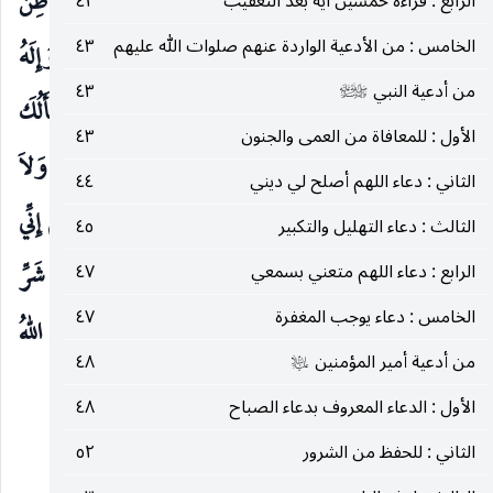
شَيءَ بَعْدَكَ ، وَأَنْتَ الظَّاهِرُ فَلاَ شَيءَ فَوْقَكَ ، وَأَنْتَ الْبَاطِنُ
الرابع : قراءة خمسين آية بعد التعقيب
٤٢
الخامس : من الأدعية الواردة عنهم صلوات الله عليهم
٤٣
فَلاَ شَيءَ دُوْنَكَ ، وَرَبُّ جَبْرَئِيلَ وَمِيْكَائِيْلَ وَإسْرَافِيْلَ ، وَإِلَهُ
من أدعية النبي
٤٣
صلى‌الله‌عليه‌وآله‌وسلم
إِبْرَاهِيْمَ وَإِسْمَاعِيْلَ وَإِسْحَاقَ وَيَعْقُوبَ وَالأَسْبَاطِ أَسْأَلُكَ
الأول : للمعافاة من العمى والجنون
٤٣
أَنْ تُصَلِّيَ عَلَى مُحَمَّد وَآلِ مُحَمَّدٍ ، وَأَنْ تَوَلاَّنِي بِرَحْمَتِكَ ، وَلاَ
الثاني : دعاء اللهم أصلح لي ديني
٤٤
تُسَلِّطَ عَلَيَّ أَحَدَاً مِنْ خَلْقِكَ مِمَّنْ لاَ طَاقَةَ لِي بِهِ ، اللَّهُمَّ إِنِّي
الثالث : دعاء التهليل والتكبير
٤٥
أَتَحَبَّبُ إِلَيْكَ فَحَبِّبنِي ، وَفِي النَّاسِ فَعَزِّزْنِي ، وَمِنْ شَرِّ
الرابع : دعاء اللهم متعني بسمعي
٤٧
الخامس : دعاء يوجب المغفرة
٤٧
شَيَاطِينِ الْجِنِّ وَالإِنْسِ فَسَلِّمْنِي يَا رَبَّ الْعَالَمِيْنَ ، وَصَلَّى اللهُ
من أدعية أمير المؤمنين
٤٨
عليه‌السلام
عَلَى مُحَمَّدٍ وَآلِهِ.
وادع بما أحببت.
الأول : الدعاء المعروف بدعاء الصباح
٤٨
الأمر الثاني : قراءة آية الكرسي
الثاني : للحفظ من الشرور
٥٢