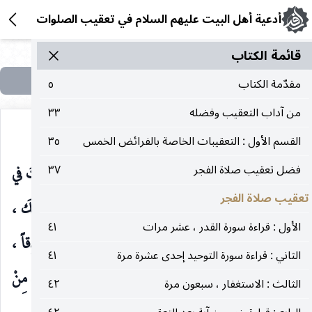
أدعية أهل البيت عليهم السلام في تعقيب الصلوات
قائمة الکتاب
مقدّمة الكتاب
٥
من آداب التعقيب وفضله
٣٣
القسم الأول : التعقيبات الخاصة بالفرائض الخمس
٣٥
فيمَنْ هَدَيْتَ ، اللَّهُمَّ إنِّي أسْأَلُكَ عَزِيْمَةَ الرَّشَادِ ، وَالثَّبَاتَ في
فضل تعقيب صلاة الفجر
٣٧
تعقيب صلاة الفجر
الأمْرِ وَالرُّشْدِ ، وَأسْألُكَ شُكْرَ نِعْمَتِكَ ، وَحُسْنَ عافِيَتِكَ ،
الأول : قراءة سورة القدر ، عشر مرات
٤١
وَأدَاءَ حَقِّكَ ، وَأسْألُكَ يِا رَبِّ قَلْباً سَلِيْمَاً ، وَلِسَاناً صَادِقاً ،
الثاني : قراءة سورة التوحيد إحدى عشرة مرة
٤١
وَأسْتَغْفِرُكَ لِمَا تَعْلَمُ ، وَأسْألُكَ خَيْرَ مَا تَعْلَمُ ، وَأعُوذُ بِكَ مِنْ
الثالث : الاستغفار ، سبعون مرة
٤٢