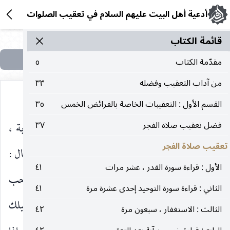
أدعية أهل البيت عليهم السلام في تعقيب الصلوات
قائمة الکتاب
مقدّمة الكتاب
٥
من آداب التعقيب وفضله
٣٣
القسم الأول : التعقيبات الخاصة بالفرائض الخمس
٣٥
قال : رأيت على حمائل سيف أمير المؤمنين
كتابة ،
فضل تعقيب صلاة الفجر
٣٧
عليه‌السلام
تعقيب صلاة الفجر
فقلت : يا أميرالمؤمنين ، ما هذه الكتابة على سيفك؟ فقال :
الأول : قراءة سورة القدر ، عشر مرات
٤١
هذه إحدى عشر كلمة ، علمنيها رسول الله
أفتحب
صلى‌الله‌عليه‌وآله‌وسلم
الثاني : قراءة سورة التوحيد إحدى عشرة مرة
٤١
أن أعلمك إياها؟ فتُحفظ في سفرك وحضرك ، وليلك
الثالث : الاستغفار ، سبعون مرة
٤٢