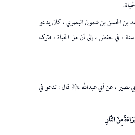
ياة.
مد بن الحسن بن شمون البصري ، كان يدعو
سنة ، في خفض ، إلى أن مل الحياة ، فتركه
قال : تدعو في
عليه‌السلام
َرَاءَةً مِنَ النَّارِ