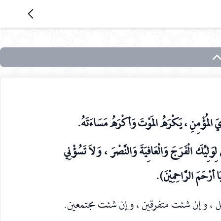
يَ المُؤْمِنِ ، يَكْرَهُ المَوْتَ وَأكْرَهُ مَسَاءَتَهُ.
 لِوَلِيِّكَ الْفَرَجَ وَالْعَافِيَةَ وَالنَّصْرَ ، وَلاَ تَسُؤْنِي
 أرْحَمَ الرَّاحِمِيْنَ).
عل ، وإن شئت متفرقين ، وإن شئت مجتمعين.