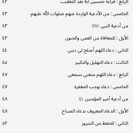
الرابع : قراءة خمسين آية بعد التعقيب
٤٢
الخامس : من الأدعية الواردة عنهم صلوات الله عليهم
٤٣
من أدعية النبي
٤٣
صلى‌الله‌عليه‌وآله‌وسلم
الأول : للمعافاة من العمى والجنون
٤٣
الثاني : دعاء اللهم أصلح لي ديني
٤٤
الثالث : دعاء التهليل والتكبير
٤٥
الرابع : دعاء اللهم متعني بسمعي
٤٧
الخامس : دعاء يوجب المغفرة
٤٧
من أدعية أمير المؤمنين
٤٨
عليه‌السلام
الأول : الدعاء المعروف بدعاء الصباح
٤٨
الثاني : للحفظ من الشرور
٥٢