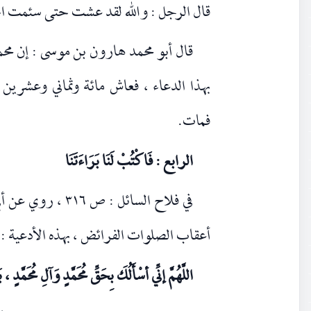
قال الرجل : والله لقد عشت حتى سئمت الح
قال أبو محمد هارون بن موسى : إن مح
بهذا الدعاء ، فعاش مائة وثماني وعشرين 
فمات.
الرابع : فَاكْتُبْ لَنَا بَرَاءَتَنَا
في فلاح السائل : ص ٣١٦ ، روي عن أبي بصير ، عن أبي عبدالله
أعقاب الصلوات الفرائض ، بهذه الأدعية :
اللَّهُمَّ إنِّي أسْأَلُكَ بِحَقِّ مُحَمَّدٍ وَآلِ مُحَمَّدٍ ، ب