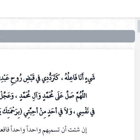
البحث
البحث
في
أدعية
أهل
البيت
شَيءٍ أَنَا فَاعِلُهُ ، كَتَرَدُّدِي في قَبْضِ رُوحِ عَبْدِ
عليهم
السلام
اللَّهُمَّ صَلِّ عَلَى مُحَمَّدٍ وَآلِ مُحَمَّدٍ ، وَعَجِّلْ
في
تعقيب
في نَفْسِي ، وَلاَ في أحَدٍ مِنْ أحِبَّتِي (بِرَحْمَتِكَ يَا
الصلوات
إن شئت أن تسميهم واحداً واحداً فاف