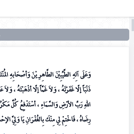
البحث
البحث
في
أدعية
أهل
البيت
وَعَلَى آلِهِ الطَّيِّبِيْنَ الطَّاهِرِيْنَ وَأصْحَابِهِ المُنْت
عليهم
السلام
ذَنْبَاً إلّا غَفَرْتَهُ ، وَلاَ غَمَّاً إلّا أذْهَبْتَهُ ، وَلاَ 
في
تعقيب
اللهِ رَبِّ الأرْضِ وَالسَّمَاءِ ، أسْتَدْفِعُ كُلَّ مَكْرُو
الصلوات
رِضَاهُ ، فَاخْتِمْ لِي مِنْكَ بِالغُفْرَانِ يَا وَلِيَّ الإح