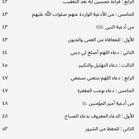
الرابع : قراءة خمسين آية بعد التعقيب
٤٢
الخامس : من الأدعية الواردة عنهم صلوات الله عليهم
٤٣
من أدعية النبي
٤٣
صلى‌الله‌عليه‌وآله‌وسلم
الأول : للمعافاة من العمى والجنون
٤٣
الثاني : دعاء اللهم أصلح لي ديني
٤٤
الثالث : دعاء التهليل والتكبير
٤٥
الرابع : دعاء اللهم متعني بسمعي
٤٧
الخامس : دعاء يوجب المغفرة
٤٧
من أدعية أمير المؤمنين
٤٨
عليه‌السلام
الأول : الدعاء المعروف بدعاء الصباح
٤٨
الثاني : للحفظ من الشرور
٥٢