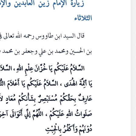
زيارة الإمام زين العابدين والإ
الثلاثاء
قال السيد ابن طاووس رحمه الله تعالى ف
بن الحسين ومحمد بن علي وجعفر بن محمد ص
السَّلاَمُ عَلَيْكُم يَا خُزَّانَ عِلْمِ اللهِ ، السَّلاَ
يَا أئِمَّةَ الهُدَى ، السَّلاَمُ عَلَيْكُم يَا أَعْلاَمَ ال
عَارِفٌ بِحَقِّكُمْ مُسْتَبْصِرٌ بِشَأْنِكُمْ مُعَادٍ لأَعْ
صَلَواتُ اللهِ عَلَيْكُمْ ، اللَّهُمَّ إنِّي أَتَوَالَى آخِرَ
دُوْنَهُمْ وَأَكْفُرُ بِالْجِبْتِ