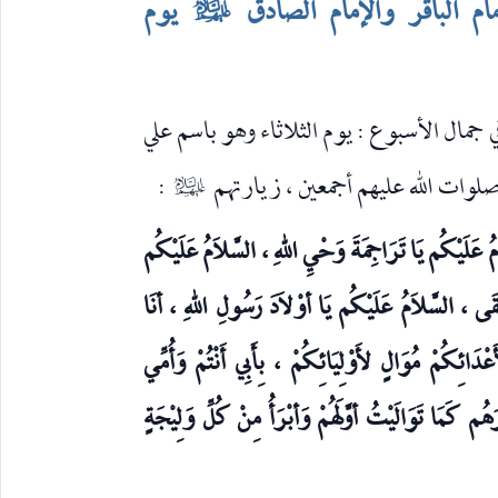
مام الباقر والإمام الصادق
يوم
عليهم‌السلام
ي جمال الأسبوع : يوم الثلاثاء وهو باسم علي
لوات الله عليهم أجمعين ، زيارتهم
:
عليهم‌السلام
مُ عَلَيْكُم يَا تَرَاجِمَةَ وَحْيِ اللهِ ، السَّلاَمُ عَلَيْكُم
تُّقَى ، السَّلاَمُ عَلَيْكُم يَا أوْلاَدَ رَسُولِ اللهِ ، أنَا
دَائِكُمْ مُوَالٍ لأَوْلِيَائِكُمْ ، بِأَبِي أَنْتُمْ وَأُمِّي
هُم كَمَا تَوَالَيْتُ أوَّلَهُمْ وَأبْرَأُ مِنْ كُلِّ وَلِيْجَةٍ