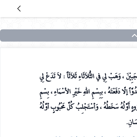
َجَبِيْنَ ، وَهَبْ لِي في الثُّلاَثَاءِ ثَلاَثَاً : لاَ تَدَعْ لِي
عَدُوَّاً إلّا دَفَعْتَهُ ، بِبِسْمِ اللهِ خَيْرِ الأسْمَاءِ ، بِسْمِ
هٍ أَوَّلُهُ سَخَطُهُ ، وَأسْتَجْلِبُ كُلَّ مَحْبُوبٍ أوَّلُهُ
ْسَانِ.