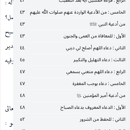
الرابع : قراءة خمسين آية بعد التعقيب
٤٢
جعفر الحميري ، أنه كتب إلى صاحب الزمان
يسأله :
عليه‌السلام
الخامس : من الأدعية الواردة عنهم صلوات الله عليهم
٤٣
هل يجوز أن يسبح الرجل بطين القبر؟ وهل فيه فضل؟
من أدعية النبي
٤٣
صلى‌الله‌عليه‌وآله‌وسلم
فأجاب
: يجوز أن يسبح به ، فما من شيء من السبح
عليه‌السلام
الأول : للمعافاة من العمى والجنون
٤٣
أفضل منه ، ومن فضله أن المسبح ينسى التسبيح ويدير
الثاني : دعاء اللهم أصلح لي ديني
٤٤
السبحة فيكتب له التسبيح ، وفي نسخة يجوز ذلك وفيه
الثالث : دعاء التهليل والتكبير
٤٥
الرابع : دعاء اللهم متعني بسمعي
٤٧
الفضل.
الخامس : دعاء يوجب المغفرة
٤٧
كيفية تسبيح فاطمه
وترتيبه
عليها‌السلام
من أدعية أمير المؤمنين
٤٨
عليه‌السلام
جاء في منهاج الصالحين للسيد الخوئي رحمه الله تعالى
الأول : الدعاء المعروف بدعاء الصباح
٤٨
الثاني : للحفظ من الشرور
٥٢
(ج ١ ص ١٨٤) قال : تسبيح الزهراء
وهو :
عليها‌السلام