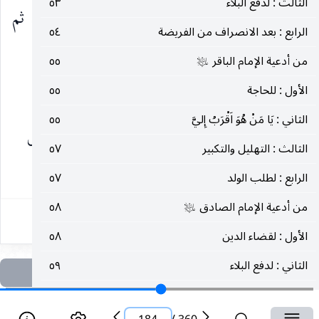
الثالث : لدفع البلاء
٥٣
التكبير أربعاً وثلاثين ، ثم الحمد ثلاثاً وثلاثين ، ثم
الرابع : بعد الانصراف من الفريضة
٥٤
التسبيح ثلاثاً وثلاثين.
من أدعية الإمام الباقر
٥٥
عليه‌السلام
الأول : للحاجة
٥٥
ومما جاء في ذلك من الروايات الشريفة ، منها :
الثاني : يَا مَنْ هُوَ اَقْرَبُ إِليَّ
٥٥
ما روي عن محمد بن عذافر قال : دخلت مع أبي على
الثالث : التهليل والتكبير
٥٧
١٨٤
الرابع : لطلب الولد
٥٧
من أدعية الإمام الصادق
٥٨
عليه‌السلام
الأول : لقضاء الدين
٥٨
الثاني : لدفع البلاء
٥٩
الثالث : الصلاة على النبي وآله
٦٠
صلى‌الله‌عليه‌وآله‌وسلم