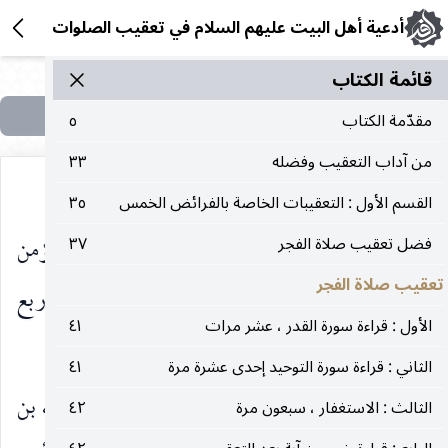
أدعية أهل البيت عليهم السلام في تعقيب الصلوات
قائمة الکتاب
مقدّمة الكتاب
٥
من آداب التعقيب وفضله
٣٣
القسم الأول : التعقيبات الخاصة بالفرائض الخمس
٣٥
وروي عن أبي الحسن موسى
قال : لايخلو المؤمن
فضل تعقيب صلاة الفجر
٣٧
عليه‌السلام
تعقيب صلاة الفجر
من خمسة : سواك ومشط وسجادة وسبحة فيها أربع
الأول : قراءة سورة القدر ، عشر مرات
٤١
وثلاثون حبة وخاتم عقيق.
الثاني : قراءة سورة التوحيد إحدى عشرة مرة
٤١
وعن الطبرسي في الاحتجاج ، عن محمد بن عبدالله بن
الثالث : الاستغفار ، سبعون مرة
٤٢