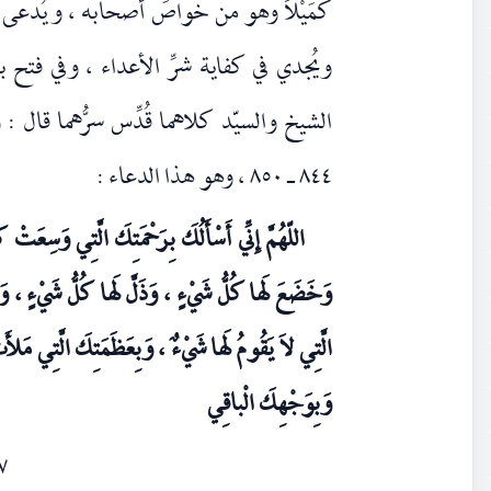
كُمَيْلاً وهو من خواصِّ أصحابه ، ويُدعى 
ويُجدي في كفاية شرِّ الأعداء ، وفي فتح
الشيخ والسيّد كلاهما قُدِّس سرُّهما قال
٨٤٤ ـ ٨٥٠ ، وهو هذا الدعاء :
اللّهُمَّ إِنِّي أَسْأَلُكَ بِرَحْمَتِكَ الَّتِي وَسِعَتْ 
وَخَضَعَ لَها كُلُّ شَيْءٍ ، وَذَلَّ لَها كُلُّ شَيْءٍ ، وَب
الَّتِي لاَ يَقُومُ لَها شَيْءٌ ، وَبِعَظَمَتِكَ الَّتِي مَل
وَبِوَجْهِكَ الْباقِي
٧