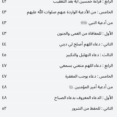
الرابع : قراءة خمسين آية بعد التعقيب
٤٢
الخامس : من الأدعية الواردة عنهم صلوات الله عليهم
٤٣
من أدعية النبي
٤٣
صلى‌الله‌عليه‌وآله‌وسلم
الأول : للمعافاة من العمى والجنون
٤٣
الثاني : دعاء اللهم أصلح لي ديني
٤٤
الثالث : دعاء التهليل والتكبير
٤٥
الرابع : دعاء اللهم متعني بسمعي
٤٧
الخامس : دعاء يوجب المغفرة
٤٧
من أدعية أمير المؤمنين
٤٨
عليه‌السلام
الأول : الدعاء المعروف بدعاء الصباح
٤٨
الثاني : للحفظ من الشرور
٥٢