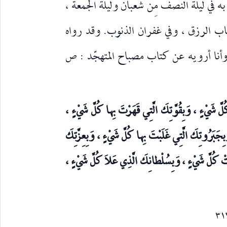
به في ليلة النصف مِن شعبان وليلة الجمعة ،
 باب الرزق ، وفي غفران الذنوب. وقد رواه
 : وأنا أرويه عن كتاب مصباح المتهجّد : ص
كُلَّ شَيْءٍ ، وَبِقُوَّتِكَ الَّتِي قَهَرْتَ بِها كُلَّ شَيْءٍ ،
ِجَبَرُوتِكَ الَّتِي غَلَبْتَ بِها كُلَّ شَيْءٍ ، وَبِعِزَّتِكَ
أَتْ كُلَّ شَيْءٍ ، وَبِسُلْطانِكَ الَّذِي عَلاَ كُلَّ شَيْءٍ ،
٣١