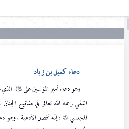
البحث
البحث
في
أدعية
أهل
البيت
دعاء كميل بن زياد
عليهم
السلام
وهو دعاء أمير المؤمنين علي
الذي ع
في
عليه‌السلام
تعقيب
القمّي رحمه الله تعالى في مفاتيح الجنان
الصلوات
المجلسي
: إنّه أفضل الأدعية ، وهو د
رحمه‌الله