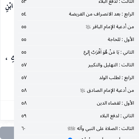
الثالث : لدفع البلاء
٥٣
بِمَنْزِلَتِكَ وَآلِ بَيْتِكَ عِنْدَ اللهِ وَبِمَنْزِلَتِهِ عِنْدَكُمْ ، وَبِحَقِّ ابْنِ
الرابع : بعد الانصراف من الفريضة
٥٤
عَمِّكَ رَسُولِ اللهِ صَلَّى اللهُ عَلَيْهِ وَعَلَيْكُمْ أجْمَعِيْنَ.
من أدعية الإمام الباقر
٥٥
عليه‌السلام
زيارة الزهراء
:
الأول : للحاجة
٥٥
عليها‌السلام
الثاني : يَا مَنْ هُوَ اَقْرَبُ إِليَّ
٥٥
السَّلاَمُ عَلَيْكِ يَا مُمْتَحَنَةُ ، امْتَحَنَكِ الَّذِي خَلَقَكِ ،
الثالث : التهليل والتكبير
٥٧
فَوَجَدَكِ
الرابع : لطلب الولد
٥٧
٢٨٣
من أدعية الإمام الصادق
٥٨
عليه‌السلام
الأول : لقضاء الدين
٥٨
الثاني : لدفع البلاء
٥٩
الثالث : الصلاة على النبي وآله
٦٠
صلى‌الله‌عليه‌وآله‌وسلم