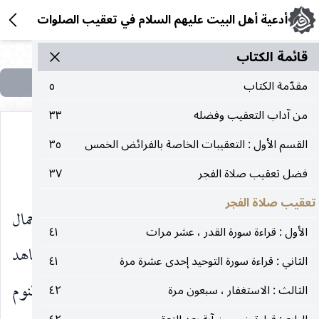
أدعية أهل البيت عليهم السلام في تعقيب الصلوات
قائمة الکتاب
مقدّمة الكتاب
٥
من آداب التعقيب وفضله
٣٣
القسم الأول : التعقيبات الخاصة بالفرائض الخمس
٣٥
زيارة أمير المؤمنين
في يوم الأحد
فضل تعقيب صلاة الفجر
٣٧
عليه‌السلام
تعقيب صلاة الفجر
قال السيد ابن طاووس رحمه الله تعالى في جمال
الأول : قراءة سورة القدر ، عشر مرات
٤١
الأسبوع : زيارة أمير المؤمنين
برواية من شاهد
عليه‌السلام
الثاني : قراءة سورة التوحيد إحدى عشرة مرة
٤١
صاحب الزمان
، وهو يزور بها في اليقظة لا في النوم
الثالث : الاستغفار ، سبعون مرة
٤٢
عليه‌السلام