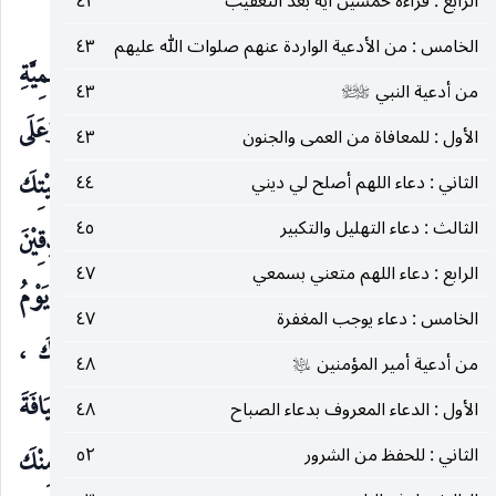
الرابع : قراءة خمسين آية بعد التعقيب
٤٢
يوم الأحد وهو يوم أمير المؤمنين
:
عليه‌السلام
الخامس : من الأدعية الواردة عنهم صلوات الله عليهم
٤٣
السَّلاَمُ عَلَى الشَّجَرَةِ النَّبَوِيَّةِ ، وَالدَّوْحَةِ الهَاشِمِيَّةِ
من أدعية النبي
٤٣
صلى‌الله‌عليه‌وآله‌وسلم
المُضِيْئَةِ ، المُثْمِرَةِ بِالنُّبُوَّةِ ، المُوْنِعَةِ بالإمَامَةِ ، وَعَلَى
الأول : للمعافاة من العمى والجنون
٤٣
ضَجِيْعَيْكَ آدَمَ وَنُوْحٍ ، السَّلامُ عَلَيْكَ وَعَلَى أهْلِ بَيْتِكَ
الثاني : دعاء اللهم أصلح لي ديني
٤٤
الثالث : دعاء التهليل والتكبير
٤٥
الطَّيِّبِيْنَ الطَّاهِريْنَ ، السَّلاَمُ عَلَيْكَ وَعَلَى المَلاَئِكَةِ المُحْدِقِيْنَ
الرابع : دعاء اللهم متعني بسمعي
٤٧
بِكَ وَالْحَافِّيْنَ بِقَبْرِكَ يَا مَوْلاَيَ يَا أمِيرَ المُؤْمِنِيْنَ هَذَا يَوْمُ
الخامس : دعاء يوجب المغفرة
٤٧
الأَحَدِ وَهُوَ يَوْمُكَ وَبِاسْمِكَ وَأَنَا ضَيْفُكَ فيهِ وَجَارُكَ ،
من أدعية أمير المؤمنين
٤٨
عليه‌السلام
فَأَضِفْنِي يَا مَوْلاَيَ وَأجِرْنِي فَإنَّكَ كَرِيمٌ تُحبُّ الضِّيَافَةَ
الأول : الدعاء المعروف بدعاء الصباح
٤٨
الثاني : للحفظ من الشرور
٥٢
وَمَأمُورٌ بِالإجَارَةِ فَافْعَلْ مَا رَغِبْتُ إلَيكَ فيهِ وَرَجَوْتُهُ مِنْكَ