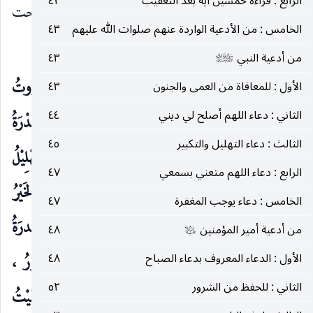
الرابع : قراءة خمسين آية بعد التعقيب
٤٢
ابن موسى عن أبي عبد الله
قال : تقول إذا أصبحت
عليه‌السلام
الخامس : من الأدعية الواردة عنهم صلوات الله عليهم
٤٣
وأمسيت :
من أدعية النبي
٤٣
صلى‌الله‌عليه‌وآله‌وسلم
أصْبَحْنَا وَالمُلْكُ وَالحَمْدُ وَالعَظَمَةُ وَالكِبْرِيَاءُ وَالجَبَرُوتُ
الأول : للمعافاة من العمى والجنون
٤٣
الثاني : دعاء اللهم أصلح لي ديني
٤٤
، وَالحِلْمُ وَالعِلْمُ وَالجَلاَلُ وَالجَمَالُ وَالكَمَالُ وَالبَهَاءُ وَالقُدْرَةُ
الثالث : دعاء التهليل والتكبير
٤٥
، وَالتَّقْدِيْسُ وَالتَّعظِيْمُ وَالتَّسْبِيْحُ وَالتَّكْبِيْرُ وَالتَّهْلِيْلُ
الرابع : دعاء اللهم متعني بسمعي
٤٧
وَالتَّحْمِيْدُ وَالسَّمَاحُ وَالجُودُ وَالكَرَمُ ، وَالمَجْدُ وَالمَنُّ ، وَالخَيْرُ
الخامس : دعاء يوجب المغفرة
٤٧
وَالفَضْلُ وَالسَّعَةُ ، وَالحَوْلُ وَالسُّلْطَانُ وَالقُوَّةُ وَالعِزَّةُ وَالقُدرَةُ
من أدعية أمير المؤمنين
٤٨
عليه‌السلام
، وَالفَتْقُ وَالرَّتْقُ ، وَاللَّيْلُ وَالنَّهَارُ ، وَالظُّلُمَاتُ وَالنُّورُ ،
الأول : الدعاء المعروف بدعاء الصباح
٤٨
الثاني : للحفظ من الشرور
٥٢
وَالدُّنْيَا وَالآخِرَةُ وَالخَلْقُ جَمِيعَاً ، وَالأَمْرُ كُلُّهُ وَمَا سَمَّيْتُ