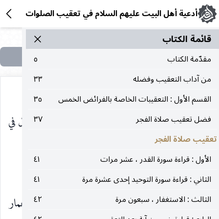
أدعية أهل البيت عليهم السلام في تعقيب الصلوات
قائمة الکتاب
مقدّمة الكتاب
٥
من آداب التعقيب وفضله
٣٣
القسم الأول : التعقيبات الخاصة بالفرائض الخمس
٣٥
أمان الله حتى العشاء ، وإن فعل ذلك في العشاء لا يزال في
فضل تعقيب صلاة الفجر
٣٧
تعقيب صلاة الفجر
أمان الله حتى الغدوة.
الأول : قراءة سورة القدر ، عشر مرات
٤١
الثالث : أصْبَحْنَا وَالمُلْكُ وَالحَمْدُ
الثاني : قراءة سورة التوحيد إحدى عشرة مرة
٤١
الثالث : الاستغفار ، سبعون مرة
٤٢
في كتاب من لا يحضره الفقيه : ج ١ ص ٣٣٧ ، عن عمار