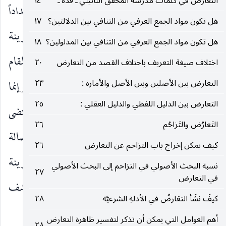
التعارض في كلمات مدرسة المحقق النائيني ـ قده ـ
١٤
القرينة والدليل الحاكم أن الدليل الحاكم معد إعداداً
هل تكون مواد الجمع العرفي من التنافي بين الدلالتين؟
١٧
شخصياً من قبل المتكلم لتفسير الدليل المحكوم بقرينة
هل تكون مواد الجمع العرفي من التنافي بين المدلولين؟
١٨
نظر المتكلم فيه إلى الدليل المحكوم ، وأما في المقام
اختلاف صيغة التعريف باختلاف القصد من التعارض
٢٠
التعارض بين الأصلين وبين الأصل والأمارة :
٢٣
فالإعداد قد لا يكون بجعل شخصي من قبل المتكلم وإنما
التعارض بين الدليل اللفظي والدليل العقلي :
٢٥
يكون بجعل عرفي فهو إعداد نوعي لا شخصي ، ومقتضى
التَعارُض والتَزاحُم
٢٦
عرفية المتكلم متابعته للعرف في ذلك فيثبت بأصالة
كيف يمكن إخراج باب التزاحم عن التعارض
٢٦
المتابعة كون المتكلم قد أعد القرينة لتفسير ذي القرينة
نسبة البحث الأصولي في التزاحم إلى البحث الأصولي
٢٧
في التعارض
غير أن إعداده لذلك منكشف بكاشف نوعي لا بكاشف
كيفَ نشَأ التعَارضُ في الأدلةِ الشرعيَّة
٢٨
شخصي كما هو الحال في موارد الحكومة.
أهم العوامل التي يمكن أن تذكر لتفسير ظاهرة التعارض
٢٨