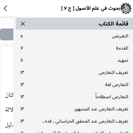
بحوث في علم الأصول [ ج ٧ ]
قائمة الکتاب
التفريض
٥
القدمة
٧
تمهيد
١١
تعريف التعارض
١٣
القَرينيّة النوعِيَّة
التعارض لغة
١٣
القرينية معناها : أن تكون هناك إفادتان ودلالتان
التعارض اصطلاحاً
١٣
تكون إحداهما معدة إعداداً عرفياً عاماً لتفسير الدلالة
تعريف التعارض عند المشهور
١٣
تعريف التعارض عند المحقق الخراساني ـ قده ـ
١٣
الأخرى وتحويل مفادها إلى مفاد آخر. والفرق بين الدليل