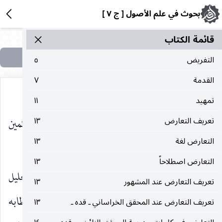
بحوث في علم الأصول [ ج ٧ ]
قائمة الکتاب
التفريض
٥
القدمة
٧
تمهيد
١١
الصادرين عن المعصوم
على الآخر لا لأحد الحكمين
تعريف التعارض
١٣
عليه‌السلام
التعارض لغة
١٣
العقليين على الآخر.
التعارض اصطلاحاً
١٣
وفيه : أن الإطلاق ومقدمات الحكمة عبارة عن تحليل
تعريف التعارض عند المشهور
١٣
حال المتكلم في مقام الكشف عن تمام مرامه من خطابه
تعريف التعارض عند المحقق الخراساني ـ قده ـ
١٣