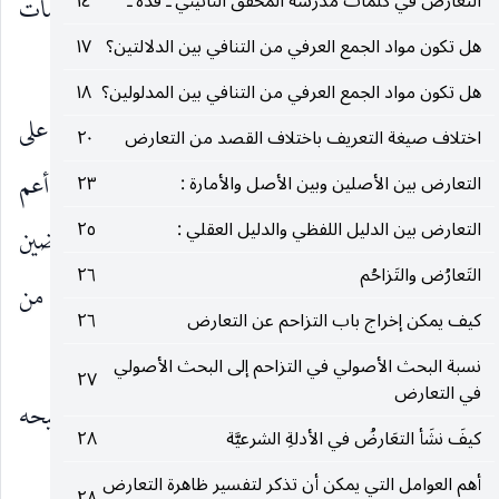
التعارض في كلمات مدرسة المحقق النائيني ـ قده ـ
١٤
باعتباره إنساناً عاقلاً ملتفتاً ، ولا يقصد من مقدمات
هل تكون مواد الجمع العرفي من التنافي بين الدلالتين؟
١٧
الحكمة البراهين العقلية كما أشرنا إلى ذلك سابقاً.
هل تكون مواد الجمع العرفي من التنافي بين المدلولين؟
١٨
الثالث ـ أن يكون المقصود أن الإطلاق موقوف على
اختلاف صيغة التعريف باختلاف القصد من التعارض
٢٠
تمامية مقدمات الحكمة التي منها عدم البيان ، وهو أعم
التعارض بين الأصلين وبين الأصل والأمارة :
٢٣
التعارض بين الدليل اللفظي والدليل العقلي :
٢٥
من البيان المتصل والمنفصل ومع مجيء المطلقين المتعارضين
التَعارُض والتَزاحُم
٢٦
لا ينعقد موضوع الإطلاق في شيء منهما ليكون من
كيف يمكن إخراج باب التزاحم عن التعارض
٢٦
التعارض بين حديثين.
نسبة البحث الأصولي في التزاحم إلى البحث الأصولي
٢٧
في التعارض
وفيه : أولا ـ عدم تمامية المبنى ، على ما تقدم توضيحه
كيفَ نشَأ التعَارضُ في الأدلةِ الشرعيَّة
٢٨
عند التعرض لنظرية التقييد.
أهم العوامل التي يمكن أن تذكر لتفسير ظاهرة التعارض
٢٨