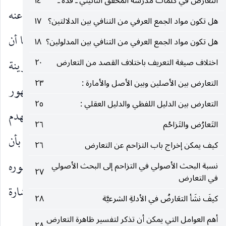
التعارض في كلمات مدرسة المحقق النائيني ـ قده ـ
١٤
كان متصلاً بالكلام يرفع الظهور وإذا كان منفصلاً عنه
هل تكون مواد الجمع العرفي من التنافي بين الدلالتين؟
١٧
فيرفع الحجية دون الظهور. وهذا واضح بعد أن عرفنا أن
هل تكون مواد الجمع العرفي من التنافي بين المدلولين؟
١٨
اختلاف صيغة التعريف باختلاف القصد من التعارض
٢٠
ملاك الحكومة إنما هو القرينية الشخصية ، فإن القرينة
التعارض بين الأصلين وبين الأصل والأمارة :
٢٣
كلما اتصلت بذي القرينة كانت صالحة لرفع الظهور
التعارض بين الدليل اللفظي والدليل العقلي :
٢٥
وجعل مدلوله على وفق القرينة وإذا انفصلت عنه فتهدم
التَعارُض والتَزاحُم
٢٦
حجيته ، بناء على المصادرة العقلائية المتقدمة القائلة بأن
كيف يمكن إخراج باب التزاحم عن التعارض
٢٦
للمتكلم أن يحدد المراد النهائيّ لمدلول كلامه ، وأما ظهوره
نسبة البحث الأصولي في التزاحم إلى البحث الأصولي
٢٧
في التعارض
المنعقد فيبقى على حاله على توضيح وتفصيل تأتي الإشارة
كيفَ نشَأ التعَارضُ في الأدلةِ الشرعيَّة
٢٨
إليه في الجمع العرفي والقرينية النوعية.
أهم العوامل التي يمكن أن تذكر لتفسير ظاهرة التعارض
٢٨