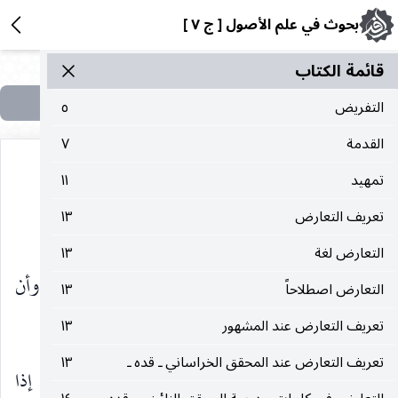
بحوث في علم الأصول [ ج ٧ ]
قائمة الکتاب
التفريض
٥
القدمة
٧
تمهيد
١١
تعريف التعارض
١٣
٣ ـ أحكام الحكومة :
التعارض لغة
١٣
وبعد أن اتضحت نظرية الحكومة وحقيقتها لا بد وأن
التعارض اصطلاحاً
١٣
نشير إلى أهم أحكامها وهي كما يلي :
تعريف التعارض عند المشهور
١٣
تعريف التعارض عند المحقق الخراساني ـ قده ـ
١٣
١ ـ إن الدليل الحاكم كالتخصيص من حيث أنه إذا