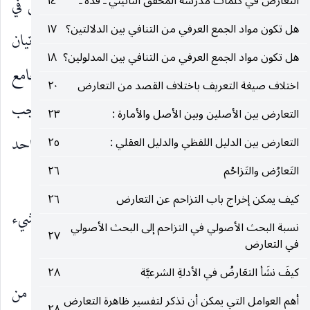
التعارض في كلمات مدرسة المحقق النائيني ـ قده ـ
١٤
الأمر بالواجب الموسع المزاحم مع الواجب المضيق في
هل تكون مواد الجمع العرفي من التنافي بين الدلالتين؟
١٧
عرض واحد وبلا حاجة إلى تقييد أحدهما بعدم الإتيان
هل تكون مواد الجمع العرفي من التنافي بين المدلولين؟
١٨
بالآخر باعتبار أن الواجب الموسع يرجع إلى إيجاب الجامع
اختلاف صيغة التعريف باختلاف القصد من التعارض
٢٠
بين الأفراد الطولية والإتيان بهذا الجامع مع الواجب
التعارض بين الأصلين وبين الأصل والأمارة :
٢٣
المضيّق جمعاً مقدور فلا يلزم من الأمر بهما في عرض واحد
التعارض بين الدليل اللفظي والدليل العقلي :
٢٥
التَعارُض والتَزاحُم
٢٦
المحال.
كيف يمكن إخراج باب التزاحم عن التعارض
٢٦
ونوقش في ذلك من قبل المحققين بوجوه لا يتم شيء
نسبة البحث الأصولي في التزاحم إلى البحث الأصولي
٢٧
في التعارض
منها.
كيفَ نشَأ التعَارضُ في الأدلةِ الشرعيَّة
٢٨
الوجه الأول ـ
ما أفاده المحقق النائيني ـ قده ـ من
أهم العوامل التي يمكن أن تذكر لتفسير ظاهرة التعارض
٢٨