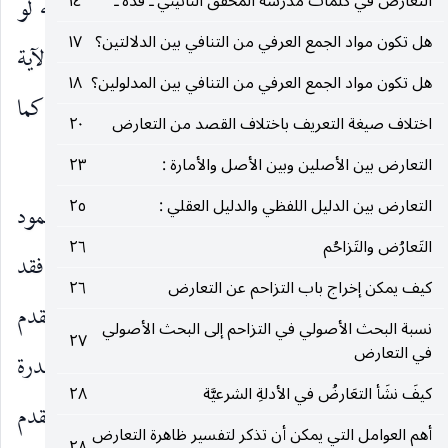
التعارض في كلمات مدرسة المحقق النائيني ـ قده ـ
١٤
الشرعية بالمعنى المذكور في خطاب الوضوء. كما أنه لو
هل تكون مواد الجمع العرفي من التنافي بين الدلالتين؟
١٧
فرض استفادة ذلك من دليل الأمر الوجوبيّ المتمثل في الآية
هل تكون مواد الجمع العرفي من التنافي بين المدلولين؟
١٨
الكريمة كفانا الأمر الندبي المطلق في تصحيح الوضوء كما
اختلاف صيغة التعريف باختلاف القصد من التعارض
٢٠
هو واضح.
التعارض بين الأصلين وبين الأصل والأمارة :
٢٣
التعارض بين الدليل اللفظي والدليل العقلي :
٢٥
المورد الثاني ـ
إذا كان المتزاحمان طوليين في عمود
التَعارُض والتَزاحُم
٢٦
الزمان مع كون المتأخر هو الأهم والقدرة فيهما عقلية فقد
كيف يمكن إخراج باب التزاحم عن التعارض
٢٦
ذهب المحقق النائيني ـ قده ـ إلى استحالة الأمر بالمتقدم
نسبة البحث الأصولي في التزاحم إلى البحث الأصولي
٢٧
في التعارض
منهما ولو بنحو الترتب ـ وإنما قيدنا هما بكون القدرة
كيفَ نشَأ التعَارضُ في الأدلةِ الشرعيَّة
٢٨
فيهما معاً عقلية لأنها لو كانت فيهما معاً شرعية فقد تقدم
أهم العوامل التي يمكن أن تذكر لتفسير ظاهرة التعارض
٢٨