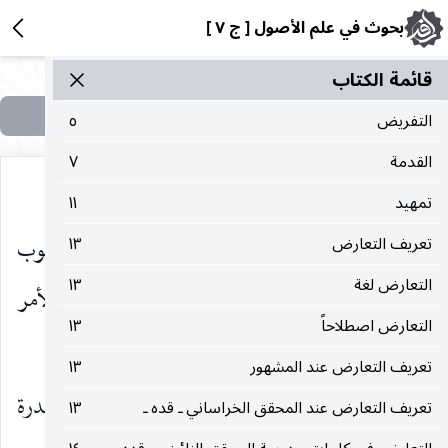
بحوث في علم الأصول [ ج ٧ ]
قائمة الکتاب
التفريض
٥
القدمة
٧
تمهيد
١١
فعلية الوجوب الضمني لكل منها مستقلاً عن وجوب
تعريف التعارض
١٣
التعارض لغة
١٣
الآخر لا يمكن فعلية الأمر بها لاستلزامها فعلية الأمر
التعارض اصطلاحاً
١٣
بالوضوء والمنافي المولوي معاً.
تعريف التعارض عند المشهور
١٣
هذا ولكنك قد عرفت عدم الدليل على اشتراط القدرة
تعريف التعارض عند المحقق الخراساني ـ قده ـ
١٣