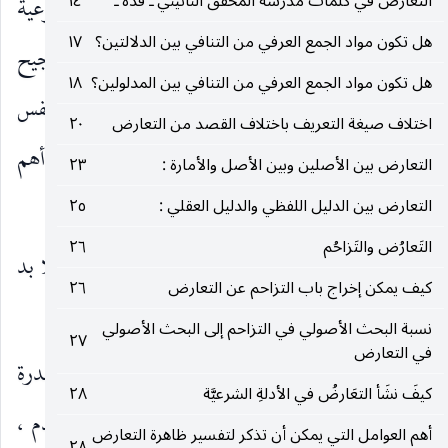
التعارض في كلمات مدرسة المحقق النائيني ـ قده ـ
١٤
الصحيح هو أن يقال : إن كان المراد بالقدرة الشرعية
هل تكون مواد الجمع العرفي من التنافي بين الدلالتين؟
١٧
المعنى الثالث وهو عدم الأمر بالخلاف ، تمّ هذا الترجيح
هل تكون مواد الجمع العرفي من التنافي بين المدلولين؟
١٨
مطلقاً ، إذ يكون الخطاب المرجوح ملاكاً وارداً بنفس
اختلاف صيغة التعريف باختلاف القصد من التعارض
٢٠
فعليته على الآخر ورافعاً لموضوعه فلا يكون له ملاك أهم
التعارض بين الأصلين وبين الأصل والأمارة :
٢٣
من الآخر ومقدماً عليه.
التعارض بين الدليل اللفظي والدليل العقلي :
٢٥
التَعارُض والتَزاحُم
٢٦
وإن كان المراد القدرة الشرعية بالمعنى الثاني. فلا بد
كيف يمكن إخراج باب التزاحم عن التعارض
٢٦
من التفصيل بين صورتين.
نسبة البحث الأصولي في التزاحم إلى البحث الأصولي
٢٧
في التعارض
الصورة الأولى ـ
أن يكون الخطاب المشروط بالقدرة
كيفَ نشَأ التعَارضُ في الأدلةِ الشرعيَّة
٢٨
الشرعية قد أبرز فيه هذا القيد بالتعبير العرفي المتقدم ،
أهم العوامل التي يمكن أن تذكر لتفسير ظاهرة التعارض
٢٨