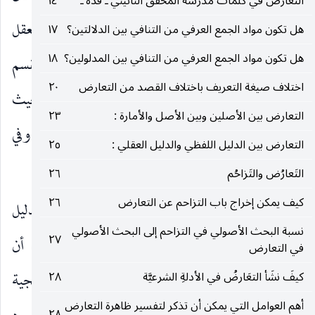
التعارض في كلمات مدرسة المحقق النائيني ـ قده ـ
١٤
مورد الافتراق لدلالة كل منهما أو أحدهما بنحو لا يعقل
هل تكون مواد الجمع العرفي من التنافي بين الدلالتين؟
١٧
هل تكون مواد الجمع العرفي من التنافي بين المدلولين؟
١٨
حجية الدليل فيه بالخصوص خرج ذلك عن هذا القسم
اختلاف صيغة التعريف باختلاف القصد من التعارض
٢٠
واندرج في التعارض المستقر المستوعب على الأول ، حيث
التعارض بين الأصلين وبين الأصل والأمارة :
٢٣
تسري المعارضة حينئذ إلى مورد الافتراق منهما. وفي
التعارض بين الدليل اللفظي والدليل العقلي :
٢٥
التعارض غير المستقر على الثاني.
التَعارُض والتَزاحُم
٢٦
كيف يمكن إخراج باب التزاحم عن التعارض
٢٦
وأما إذا كان مورد الافتراق لهما قابلاً لأن يكون الدليل
نسبة البحث الأصولي في التزاحم إلى البحث الأصولي
٢٧
حجة بلحاظه بالخصوص ، فلا إشكال ولا ريب أن
في التعارض
مقتضى القاعدة حينئذ بقاء الدليلين المتعارضين على الحجية
كيفَ نشَأ التعَارضُ في الأدلةِ الشرعيَّة
٢٨
أهم العوامل التي يمكن أن تذكر لتفسير ظاهرة التعارض
٢٨