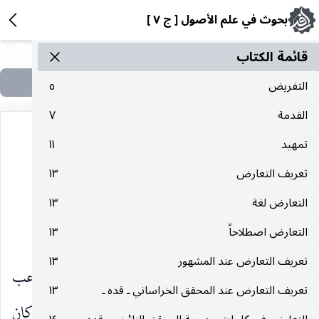
بحوث في علم الأصول [ ج ٧ ]
قائمة الکتاب
التفريض
٥
القدمة
٧
تمهيد
١١
تعريف التعارض
١٣
١ ـ حُكم التَعارُضِ المُستَقِرّ
التعارض لغة
١٣
التعارض اصطلاحاً
غير المستوعِبِ لِتمامِ المَدلول
١٣
تعريف التعارض عند المشهور
١٣
إذا كان التعارض المستقر بين الدليلين غير مستوعب
تعريف التعارض عند المحقق الخراساني ـ قده ـ
١٣
لتمام مدلولهما ، بأن كان بنحو العموم من وجه ، فإذا كان