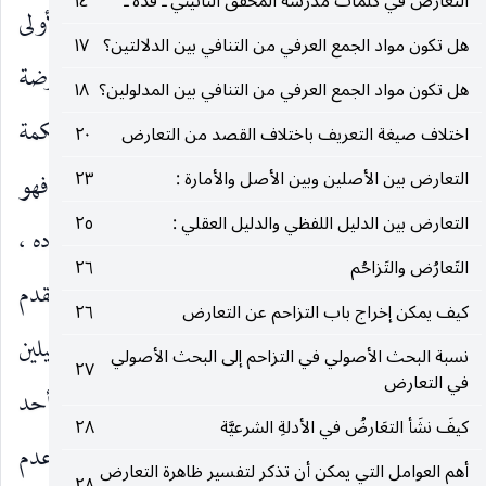
التعارض في كلمات مدرسة المحقق النائيني ـ قده ـ
١٤
فساقهم ) وأخرى : نفرضه منفصلاً ، ففي الصورة الأولى
هل تكون مواد الجمع العرفي من التنافي بين الدلالتين؟
١٧
لا يوجد أي تعارض حقيقي بين الدالين لأن معارضة
هل تكون مواد الجمع العرفي من التنافي بين المدلولين؟
١٨
الإطلاق للدال على التقييد فرع تمامية مقدمات الحكمة
اختلاف صيغة التعريف باختلاف القصد من التعارض
٢٠
التعارض بين الأصلين وبين الأصل والأمارة :
٢٣
ووجود دال متصل على التقييد رافع لمقدمات الحكمة فهو
التعارض بين الدليل اللفظي والدليل العقلي :
٢٥
وارد على دليلية الدال الآخر على الإطلاق لا على مفاده ،
التَعارُض والتَزاحُم
٢٦
وهو نحو من الورود يغاير الورود المتقدم ، فإن ما تقدم
كيف يمكن إخراج باب التزاحم عن التعارض
٢٦
من الورود كان يعني ارتفاع الموضوع لمفاد أحد الدليلين
نسبة البحث الأصولي في التزاحم إلى البحث الأصولي
٢٧
في التعارض
بسبب مفاد الآخر وأما هذا فيعني ارتفاع دليلية أحد
كيفَ نشَأ التعَارضُ في الأدلةِ الشرعيَّة
٢٨
الدليلين بسبب دليلية الدليل الآخر. وهذا هو ملاك عدم
أهم العوامل التي يمكن أن تذكر لتفسير ظاهرة التعارض
٢٨