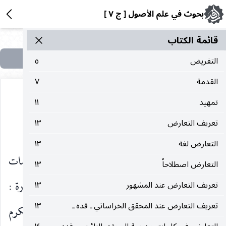
بحوث في علم الأصول [ ج ٧ ]
قائمة الکتاب
التفريض
٥
القدمة
٧
تمهيد
١١
تعريف التعارض
١٣
التقييد
التعارض لغة
١٣
التقييد هو رفع اليد عن الإطلاق الثابت بمقدمات
التعارض اصطلاحاً
١٣
الحكمة باعتبار وجود دال على التقييد. وهذا الدال تارة :
تعريف التعارض عند المشهور
١٣
تعريف التعارض عند المحقق الخراساني ـ قده ـ
١٣
نفرضه متصلاً ، كما إذا قال ( أكرم الشعراء ولا تكرم