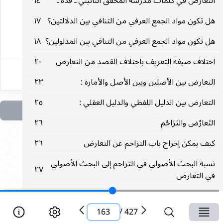
التعارض في كلمات مدرسة المحقق النائيني ـ قده ـ
١٤
( التقييد التخصيص ، الأظهرية )
هل تكون مواد الجمع العرفي من التنافي بين الدلالتين؟
١٧
١٦٣
هل تكون مواد الجمع العرفي من التنافي بين المدلولين؟
١٨
اختلاف صيغة التعريف باختلاف القصد من التعارض
٢٠
التعارض بين الأصلين وبين الأصل والأمارة :
٢٣
التعارض بين الدليل اللفظي والدليل العقلي :
٢٥
التَعارُض والتَزاحُم
٢٦
كيف يمكن إخراج باب التزاحم عن التعارض
٢٦
نسبة البحث الأصولي في التزاحم إلى البحث الأصولي
٢٧
في التعارض
كيفَ نشَأ التعَارضُ في الأدلةِ الشرعيَّة
٢٨
163
/
427
أهم العوامل التي يمكن أن تذكر لتفسير ظاهرة التعارض
٢٨