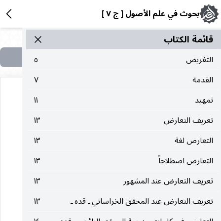
بحوث في علم الأصول [ ج ٧ ]
قائمة الکتاب
التفريض
٥
القدمة
٧
تمهيد
١١
تعريف التعارض
١٣
القرينية بأنواعِهَا
التعارض لغة
١٣
التعارض اصطلاحاً
القرينية الشخصية ( الحكومة )
١٣
تعريف التعارض عند المشهور
١٣
القرينية النوعية
تعريف التعارض عند المحقق الخراساني ـ قده ـ
١٣