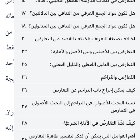
المحتملين لأنه على جميع التقادير يتشكل علم إجمالي دائر
التعارض في كلمات مدرسة المحقق النائيني ـ قده ـ
١٤
هل تكون مواد الجمع العرفي من التنافي بين الدلالتين؟
١٧
بين محذورين ، ولا يمكن موافقته القطعية فيكون حاله
هل تكون مواد الجمع العرفي من التنافي بين المدلولين؟
١٨
حال الدوران بين المحذورين بعد الفحص ، مع فرق من
اختلاف صيغة التعريف باختلاف القصد من التعارض
٢٠
ناحية أنه لا دوران هنا بين احتمال الوجوب والحرمة فقط
التعارض بين الأصلين وبين الأصل والأمارة :
٢٣
، بل يحتمل عدمهما أيضا ـ إذا لم يفترض العلم بصدق أحد
التعارض بين الدليل اللفظي والدليل العقلي :
٢٥
الدليلين ـ وإن كان منفياً بالحجة المعلومة إجمالاً ، فالنتيجة
التَعارُض والتَزاحُم
٢٦
كيف يمكن إخراج باب التزاحم عن التعارض
٢٦
في هذه الصورة نتيجة التخيير.
نسبة البحث الأصولي في التزاحم إلى البحث الأصولي
٢٧
في التعارض
وهكذا اتضح أن مقتضى الأصل الثانوي عند الدوران
كيفَ نشَأ التعَارضُ في الأدلةِ الشرعيَّة
٢٨
بين التعيين والتخيير ليس هو التعيين دائماً كما ذهب إليه
أهم العوامل التي يمكن أن تذكر لتفسير ظاهرة التعارض
٢٨