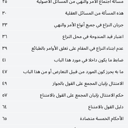
مسألة اجتماع الأمر والنهي من المسائل الأصولية
٢٥
هذه المسألة من المسائل العقلية
٣٠
جريان النزاع في جميع أنواع الأمر والنهي
٣٣
اعتبار قيد المندوحة في محل النزاع
٣٦
عدم ابتناء النزاع في المقام على تعلق الأوامر بالطبائع
٣٩
ضابط ما يكون داخلا في مورد هذا الباب
٤١
ما به يحرز كون المورد من قبيل التعارض أو من هذا الباب
٤٧
الامتثال بإنيان المجمع على القول بالجواز
٤٩
حكم الامتثال بإتيان المجمع على القول بالامتناع
٥٧
دليل القول بالامتناع
٦٤
الأحكام الخمسة متضادة
٦٥