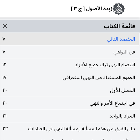
زبدة الأصول [ ج ٣ ]
قائمة الکتاب
المقصد الثاني
٧
في النواهي
٧
اقتضاء النهي ترك جميع الأفراد
١٢
العموم المستفاد من النهي استغراقي
١٧
الفصل الأول
٢٠
في اجتماع الأمر والنهي
٢٠
المراد بالواحد
٢١
بيان الفرق بين هذه المسألة ومسألة النهي في العبادات
٢٣