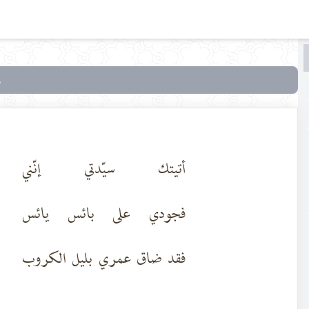
البحث
البحث
في
أنوار
الولاء
أتيتك سيّدتي إنّني
فجودي على بائس يائس
فقد ضاق عمري بليل الكروب