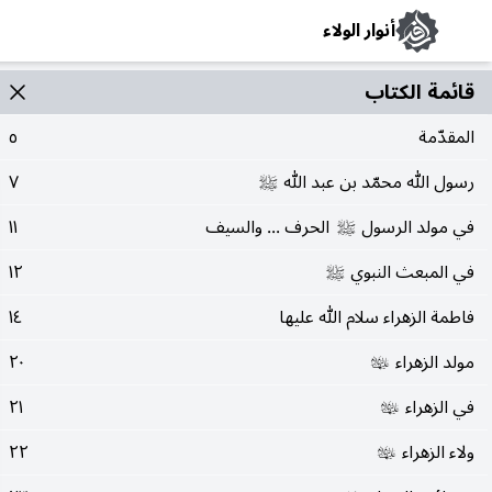
أنوار الولاء
قائمة الکتاب
المقدّمة
٥
رسول الله محمّد بن عبد الله
٧
صلى‌الله‌عليه‌وآله
في مولد الرسول
الحرف ... والسيف
١١
صلى‌الله‌عليه‌وآله
في المبعث النبوي
١٢
صلى‌الله‌عليه‌وآله
فاطمة الزهراء سلام الله عليها
١٤
مولد الزهراء
٢٠
عليها‌السلام
في الزهراء
٢١
عليها‌السلام
ولاء الزهراء
٢٢
عليها‌السلام