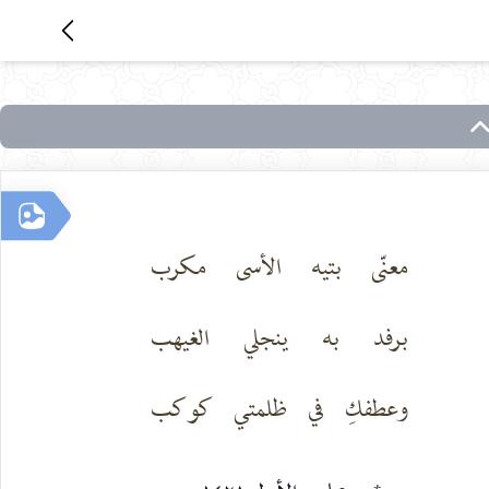
معنّى بتيه الأسى مكرب
برفد به ينجلي الغيهب
وعطفكِ في ظلمتي كوكب