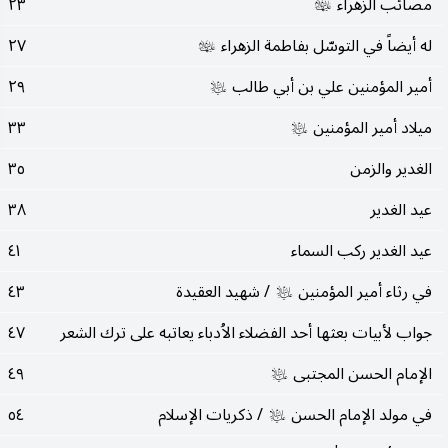
مصائب الزهراء
٢٣
عليها‌السلام
له أيضاً في التوسّل بفاطمة الزهراء
٢٧
عليها‌السلام
أمير المؤمنين علي بن أبي طالب
٢٩
عليه‌السلام
ميلاد أمير المؤمنين
٣٣
عليه‌السلام
الغدير والزمن
٣٥
عيد الغدير
٣٨
عيد الغدير ركب السماء
٤١
في رثاء أمير المؤمنين
/ شهيد العقيدة
٤٣
عليه‌السلام
جواب لأبيات بعثها أحد الفضلاء الاُدباء يعاتبه على ترك الشعر
٤٧
الإمام الحسن المجتبى
٤٩
عليه‌السلام
في مولد الإمام الحسن
/ ذكريات الإسلام
٥٤
عليه‌السلام