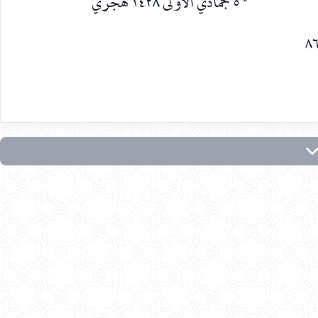
* ٥ جمادي الأولى ١٤٢٨ هجري
٨