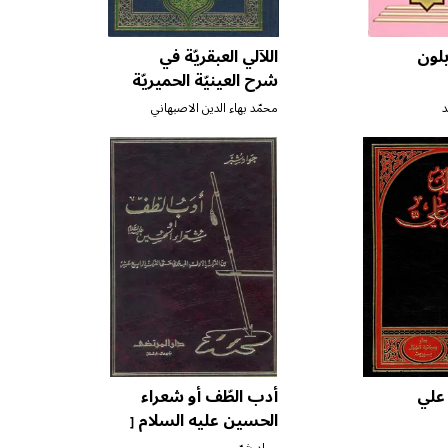
بلون
اللآلي العبقريّة في
شرح العينيّة الحميريّة
د
محمّد بهاء الدين الاصبهاني
 علي
أدب الطّف أو شعراء
الحسين عليه السلام
[
ج ٢ ]