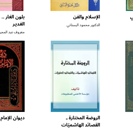
ي
الإسلام والفن
بلون الغار .. 
الغدير
الدكتور محمود البستاني
معروف عبد المجي
الروضة المختارة ـ
ديوان الإمام
القصائد الهاشميّات
والقصائد العلويّات