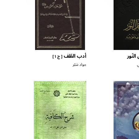
لنّور
أدب الطّف
[ ج ١ ]
ي
جواد شبّر