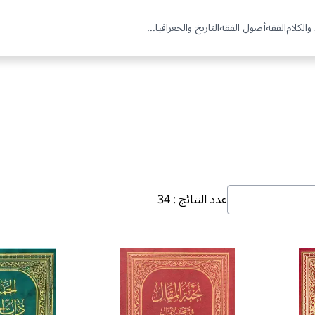
والكلام
الفقه
أصول الفقه
التاريخ والجغرافيا
...
عدد النتائج
:
34