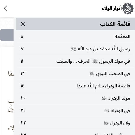
أنوار الولاء
قائمة الکتاب
المقدّمة
٥
رسول الله محمّد بن عبد الله
٧
صلى‌الله‌عليه‌وآله
في مولد الرسول
الحرف ... والسيف
١١
صلى‌الله‌عليه‌وآله
في ظلّ قبّته يُجابُ
وبسرِّ تربته الشفا
في المبعث النبوي
١٢
صلى‌الله‌عليه‌وآله
بها الدعا
مخزون
فاطمة الزهراء سلام الله عليها
١٤
مولد الزهراء
٢٠
وله كراماتٌ
حصنٌ لركبِ
عليها‌السلام
فحائِرُ قبره
الحائرين حصين
في الزهراء
٢١
عليها‌السلام
ولاء الزهراء
٢٢
عليها‌السلام
قد جدّدته يدُ الولاء
بقلوبِ أبناء الولاء