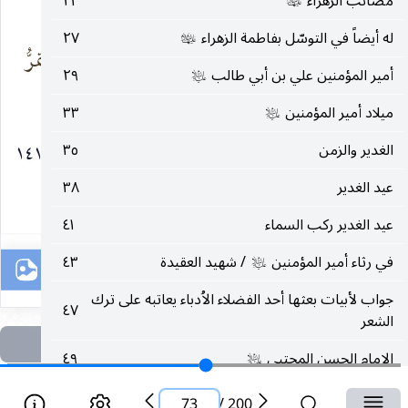
لأنّه
دفين
مصائب الزهراء
٢٣
عليها‌السلام
له أيضاً في التوسّل بفاطمة الزهراء
٢٧
عليها‌السلام
يبقى الحسينُ مخلّداً
وبذكره مهما تمرُّ
أمير المؤمنين علي بن أبي طالب
٢٩
بضريحه
قرون
عليه‌السلام
ميلاد أمير المؤمنين
٣٣
عليه‌السلام
* محرم ١٤١٣
الغدير والزمن
٣٥
عيد الغدير
٣٨
٧٣
عيد الغدير ركب السماء
٤١
في رثاء أمير المؤمنين
/ شهيد العقيدة
٤٣
عليه‌السلام
جواب لأبيات بعثها أحد الفضلاء الاُدباء يعاتبه على ترك
٤٧
الشعر
الإمام الحسن المجتبى
٤٩
عليه‌السلام
في مولد الإمام الحسن
/ ذكريات الإسلام
٥٤
عليه‌السلام
73
/
200