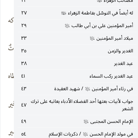
والطيش والعرش
الصغير
مصائب الزهراء
٢٣
عليها‌السلام
له أيضاً في التوسّل بفاطمة الزهراء
٢٧
عليها‌السلام
إنّما ثرتَ كالنبوّات
ودينٍ يلوكه
أمير المؤمنين علي بن أبي طالب
٢٩
لله
التدمير
عليه‌السلام
ميلاد أمير المؤمنين
٣٣
عليه‌السلام
هزَّ بالسبي
ماج في وعيها سباتٌ
الغدير والزمن
٣٥
والضحايا قلوباً
قرير
عيد الغدير
٣٨
ألف طيفٍ للطفِّ
فيحيا على خطاه
عيد الغدير ركب السماء
٤١
يخطر في قلبي
السعير
في رثاء أمير المؤمنين
/ شهيد العقيدة
٤٣
عليه‌السلام
جواب لأبيات بعثها أحد الفضلاء الاُدباء يعاتبه على ترك
ويهزّ الشعور في
إباءٌ ودمعةٌ وزفير
٤٧
الشعر
موجة الذكرى
الإمام الحسن المجتبى
٤٩
عليه‌السلام
إنّ هذي الدموع
بأنّي على خطاه أسير
في مولد الإمام الحسن
/ ذكريات الإسلام
٥٤
عليه‌السلام