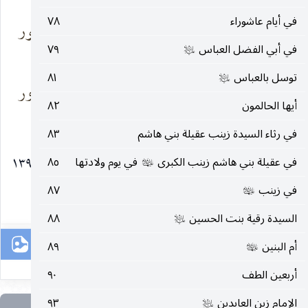
في أيام عاشوراء
٧٨
لو تحدّى إمّا رَديً
وإمّا عيش كفور
مؤمن الروح
نضير
في أبي الفضل العباس
٧٩
عليه‌السلام
توسل بالعباس
٨١
عليه‌السلام
فانتهِل لذّة الشهادة
شعوبٌ فيها الشرور
أيها الحالمون
٨٢
تستيقظ
تمور
في رثاء السيدة زينب عقيلة بني هاشم
٨٣
* محرّم ١٣٩٣
في عقيلة بني هاشم زينب الكبرى
في يوم ولادتها
٨٥
عليها‌السلام
في زينب
٨٧
عليها‌السلام
٦٩
السيدة رقية بنت الحسين
٨٨
عليه‌السلام
أم البنين
٨٩
عليها‌السلام
أربعين الطف
٩٠
الإمام زين العابدين
٩٣
عليه‌السلام