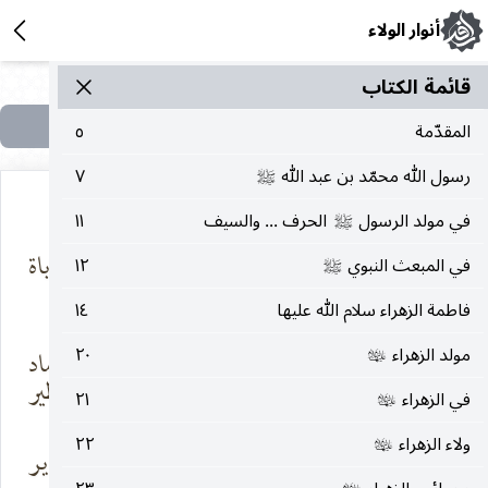
أنوار الولاء
قائمة الکتاب
المقدّمة
٥
رسول الله محمّد بن عبد الله
٧
صلى‌الله‌عليه‌وآله
في مولد الرسول
الحرف ... والسيف
١١
صلى‌الله‌عليه‌وآله
سيّدي قد كتبتَ
أبداً خلفه الاُباة
في المبعث النبوي
١٢
صلى‌الله‌عليه‌وآله
بالدم نهجاً
تسير
فاطمة الزهراء سلام الله عليها
١٤
مولد الزهراء
٢٠
ينذر الجائرين في
تحت صمت الرماد
عليها‌السلام
كل عصرٍ
جمرٌ خطير
في الزهراء
٢١
عليها‌السلام
ولاء الزهراء
٢٢
عليها‌السلام
لم تثر للضلال
كما يفعل الغرير