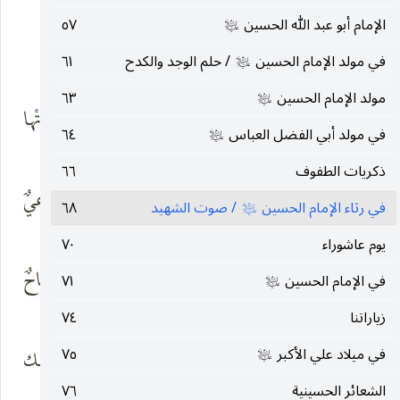
عهدٌ مع السبط
الإمام أبو عبد الله الحسين
٥٧
عليه‌السلام
في مولد الإمام الحسين
/ حلم الوجد والكدح
٦١
* * *
عليه‌السلام
مولد الإمام الحسين
٦٣
عليه‌السلام
يا حسين الفداء يا
دوّت فردّدتْها
في مولد أبي الفضل العباس
٦٤
صرخةٌ للحقّ
العصور
عليه‌السلام
ذكريات الطفوف
٦٦
أنتَ علّمتنا إذا جنّ
أن لا ينام وعيٌ
في رثاء الإمام الحسين
/ صوت الشهيد
٦٨
عليه‌السلام
هول البغي
غيور
يوم عاشوراء
٧٠
ليس يسمو للخلد
فطريق العُلى كفاحٌ
في الإمام الحسين
٧١
عليه‌السلام
ذابل عزمٍ
مرير
زياراتنا
٧٤
في ميلاد علي الأكبر
٧٥
وإذا حطَّم الضلالُ
فابرز وسيفك
عليه‌السلام
لسانَ الفكر
المشهور
الشعائر الحسينية
٧٦