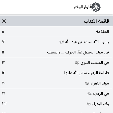
أنوار الولاء
قائمة الکتاب
المقدّمة
٥
رسول الله محمّد بن عبد الله
٧
صلى‌الله‌عليه‌وآله
في مولد الرسول
الحرف ... والسيف
١١
صلى‌الله‌عليه‌وآله
في المبعث النبوي
١٢
صلى‌الله‌عليه‌وآله
فاطمة الزهراء سلام الله عليها
١٤
مولد الزهراء
٢٠
عليها‌السلام
في الزهراء
٢١
عليها‌السلام
ولاء الزهراء
٢٢
عليها‌السلام