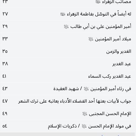
مصائب الزهراء
٢٣
عليها‌السلام
له أيضاً في التوسّل بفاطمة الزهراء
٢٧
عليها‌السلام
أمير المؤمنين علي بن أبي طالب
٢٩
عليه‌السلام
ميلاد أمير المؤمنين
٣٣
عليه‌السلام
الغدير والزمن
٣٥
عيد الغدير
٣٨
عيد الغدير ركب السماء
٤١
في رثاء أمير المؤمنين
/ شهيد العقيدة
٤٣
عليه‌السلام
جواب لأبيات بعثها أحد الفضلاء الاُدباء يعاتبه على ترك الشعر
٤٧
الإمام الحسن المجتبى
٤٩
عليه‌السلام
في مولد الإمام الحسن
/ ذكريات الإسلام
٥٤
عليه‌السلام