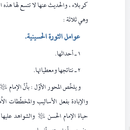
كربلاء ، والحديث عنها لا تتسع لها هذه ال
وهي ثلاثة :
عوامل الثورة الحسينية.
١ ـ أحداثها.
٢ ـ نتائجها ومعطياتها.
ويلخّص المحور الأوّل : بأنّ الإمام
عليه‌السلا
والإبادة بفعل الأساليب والمخطّطات الاُم
حياة الإمام الحسن
والشواهد عليها ك
عليه‌السلام