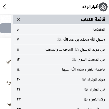
أنوار الولاء
قائمة الکتاب
المقدّمة
٥
رسول الله محمّد بن عبد الله
٧
صلى‌الله‌عليه‌وآله
في مولد الرسول
الحرف ... والسيف
١١
صلى‌الله‌عليه‌وآله
ذكريات الإسلام
فتعلو في جبهتي
في المبعث النبوي
١٢
صلى‌الله‌عليه‌وآله
تخطر في قلبي
الكبرياء
فاطمة الزهراء سلام الله عليها
١٤
مولد الزهراء
٢٠
يوم كان « الرسول
رب إلى مرفأ الخلود
عليها‌السلام
» يزحف ، والدّ
الفداء
في الزهراء
٢١
عليها‌السلام
ولاء الزهراء
٢٢
عليها‌السلام
قد تحدّى بالحق كلَّ
فهبّت في وجهه