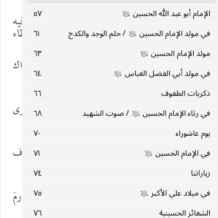
الإمام أبو عبد الله الحسين
٥٧
عليه‌السلام
ثم تعدو لخاطري
بط » كونٌ ما فيه
ذكريات « السـ
إلا العطاء
في مولد الإمام الحسين
/ حلم الوجد والكدح
٦١
عليه‌السلام
مولد الإمام الحسين
٦٣
عليه‌السلام
علّمتنا أنّ الكفاح
غمرته الأشواك
في مولد أبي الفضل العباس
٦٤
طريقٌ
والضراء
عليه‌السلام
ذكريات الطفوف
٦٦
يتراءى عليه ألف
ماكرٍ ملؤه الهوى
في رثاء الإمام الحسين
/ صوت الشهيد
٦٨
عليه‌السلام
سرابٍ
والرياء
يوم عاشوراء
٧٠
ربما تصرخ
وفي سرّها تخاف
في الإمام الحسين
٧١
عليه‌السلام
الجماهير بالحرب
الدماء
زياراتنا
٧٤
في ميلاد علي الأكبر
٧٥
هكذا كنت
لن تضمّ المكارمَ
عليه‌السلام
والجماهير كانت
الجبناء
الشعائر الحسينية
٧٦