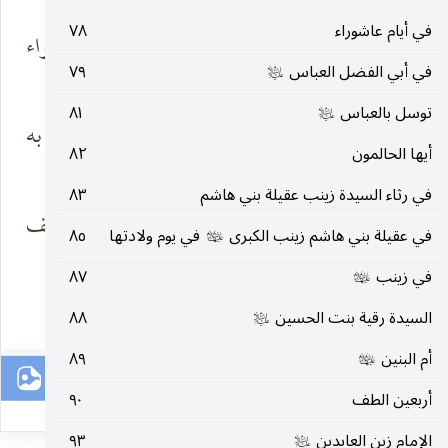
في أيام عاشوراء
٧٨
مزّقت هديها
جيلٌ تَلفّه الأهواء
الشرورُ فهل يفلح
في أبي الفضل العباس
٧٩
عليه‌السلام
توسل بالعباس
٨١
عليه‌السلام
فدحرتَ التَيار
طريقٌ سارت به
أيها الحالمون
٨٢
بالفكر ، والفكر
الأنبياء
في رثاء السيدة زينب عقيلة بني هاشم
٨٣
إنّ بالفكر يعرج
فتذوي العواصف
في عقيلة بني هاشم زينب الكبرى
في يوم ولادتها
٨٥
عليها‌السلام
الجيل للخلد
الهوجاء
في زينب
٨٧
عليها‌السلام
٥٥
السيدة رقية بنت الحسين
٨٨
عليه‌السلام
أم البنين
٨٩
عليها‌السلام
أربعين الطف
٩٠
الإمام زين العابدين
٩٣
عليه‌السلام