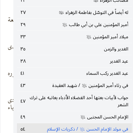
الطواغيت
الأهواء
مصائب الزهراء
٢٣
عليها‌السلام
له أيضاً في التوسّل بفاطمة الزهراء
٢٧
عليها‌السلام
ثم دكَّ الهدى رؤاها
في دجاها الشريعة
أمير المؤمنين علي بن أبي طالب
٢٩
فشعّت
البيضاء
عليه‌السلام
ميلاد أمير المؤمنين
٣٣
عليه‌السلام
وتعود الذكرى ،
وصمودٌ على الهدى
الغدير والزمن
٣٥
فهذا « عليٌّ »
ومضاء
عيد الغدير
٣٨
وحكايا الطفوف
نصراً ، جسوره
عيد الغدير ركب السماء
٤١
،كيف يضمُّ الحقّ
الشهداء
في رثاء أمير المؤمنين
/ شهيد العقيدة
٤٣
عليه‌السلام
جواب لأبيات بعثها أحد الفضلاء الاُدباء يعاتبه على ترك
وحكايا أئمّة قد
في غمار الردى
٤٧
الشعر
تهاووا
ليحيى الإباء
الإمام الحسن المجتبى
٤٩
عليه‌السلام
* * *
في مولد الإمام الحسن
/ ذكريات الإسلام
٥٤
عليه‌السلام