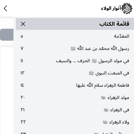
أنوار الولاء
قائمة الکتاب
المقدّمة
٥
رسول الله محمّد بن عبد الله
٧
صلى‌الله‌عليه‌وآله
في مولد الرسول
الحرف ... والسيف
١١
صلى‌الله‌عليه‌وآله
في المبعث النبوي
١٢
صلى‌الله‌عليه‌وآله
فاطمة الزهراء سلام الله عليها
١٤
مولد الزهراء
٢٠
عليها‌السلام
في الزهراء
٢١
عليها‌السلام
ولاء الزهراء
٢٢
عليها‌السلام