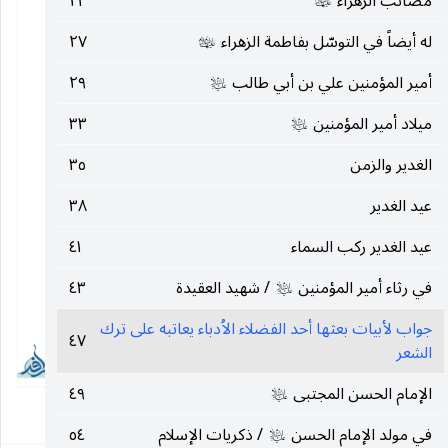
مصائب الزهراء
٢٣
عليها‌السلام
له أيضاً في التوسّل بفاطمة الزهراء
٢٧
عليها‌السلام
أمير المؤمنين علي بن أبي طالب
٢٩
عليه‌السلام
ميلاد أمير المؤمنين
٣٣
عليه‌السلام
الغدير والزمن
٣٥
عيد الغدير
٣٨
عيد الغدير ركب السماء
٤١
في رثاء أمير المؤمنين
/ شهيد العقيدة
٤٣
عليه‌السلام
جواب لأبيات بعثها أحد الفضلاء الاُدباء يعاتبه على ترك
٤٧
الشعر
الإمام الحسن المجتبى
٤٩
عليه‌السلام
٤٨
في مولد الإمام الحسن
/ ذكريات الإسلام
٥٤
عليه‌السلام