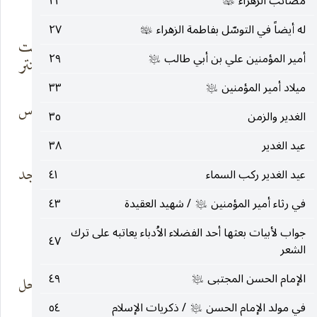
متاهته
العمر
مصائب الزهراء
٢٣
عليها‌السلام
له أيضاً في التوسّل بفاطمة الزهراء
٢٧
عليها‌السلام
رفقاً به فالصد ،
وهواک تحت
أمير المؤمنين علي بن أبي طالب
٢٩
قافلة
الجمر مستتر
عليه‌السلام
ميلاد أمير المؤمنين
٣٣
عليه‌السلام
يا لمح إنّي راحل
فيه الخطی والبؤس
الغدير والزمن
٣٥
هرمت
ينتظر
عيد الغدير
٣٨
فمتی حراب
ومتی بقايا الوجد
عيد الغدير ركب السماء
٤١
الوحش تندحر
تنتصر
في رثاء أمير المؤمنين
/ شهيد العقيدة
٤٣
عليه‌السلام
جواب لأبيات بعثها أحد الفضلاء الاُدباء يعاتبه على ترك
٤٧
* * *
الشعر
الإمام الحسن المجتبى
٤٩
يا لمح ليس القفر
فلعلّ إرث الوحل
عليه‌السلام
من شِيَمي
يغتفر
في مولد الإمام الحسن
/ ذكريات الإسلام
٥٤
عليه‌السلام