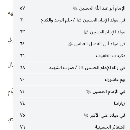
الإمام أبو عبد الله الحسين
٥٧
عليه‌السلام
بيني وبينک في
جمرٌ ، أيذوي وجهه
مخاطره
الأشر
في مولد الإمام الحسين
/ حلم الوجد والكدح
٦١
عليه‌السلام
مولد الإمام الحسين
٦٣
عليه‌السلام
ولقد طرقت الباب
أيظلّ يقمع صوتي
في مولد أبي الفضل العباس
٦٤
من قِدمٍ
الحجر
عليه‌السلام
ذكريات الطفوف
٦٦
أتظلّ تجمد لعنةٌ
في بؤسها الأجيال
في رثاء الإمام الحسين
/ صوت الشهيد
٦٨
عليه‌السلام
غرقت
والعصر
يوم عاشوراء
٧٠
أيظلّ تاريخ الدمار
دهرٍ به الأيّام
في الإمام الحسين
٧١
عليه‌السلام
علی
تنحدر
زياراتنا
٧٤
في ميلاد علي الأكبر
٧٥
کلا ، فخلف
ستطلّ في عيني
عليه‌السلام
الغيب بارقة
وتنهمر
الشعائر الحسينية
٧٦