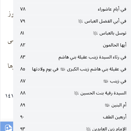
في أيام عاشوراء
٧٨
سأشدَّ للفجر الفتيّ
روحي ففيه الفوز
خطی
والظفر
في أبي الفضل العباس
٧٩
عليه‌السلام
توسل بالعباس
٨١
عليه‌السلام
ستُسدُّ أفواهُ الجحيم
تبدو لنيران الأسی
أيها الحالمون
٨٢
فلا
أثر
في رثاء السيدة زينب عقيلة بني هاشم
٨٣
يا رحلة التيه
ينهي مسافة عمرها
في عقيلة بني هاشم زينب الكبرى
في يوم ولادتها
٨٥
عليها‌السلام
الطويل متی
القدر
في زينب
٨٧
عليها‌السلام
السيدة رقية بنت الحسين
٨٨
* شعبان ١٤١٠
عليه‌السلام
أم البنين
٨٩
عليها‌السلام
١٦١
أربعين الطف
٩٠
الإمام زين العابدين
٩٣
عليه‌السلام