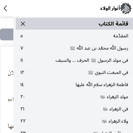
أنوار الولاء
قائمة الکتاب
المقدّمة
٥
رسول الله محمّد بن عبد الله
٧
صلى‌الله‌عليه‌وآله
في مولد الرسول
الحرف ... والسيف
١١
صلى‌الله‌عليه‌وآله
أتظلّ في سيناء لعنته
والتيه والغيلان
في المبعث النبوي
١٢
صلى‌الله‌عليه‌وآله
والضجر
فاطمة الزهراء سلام الله عليها
١٤
مولد الزهراء
٢٠
يا لمح هل يحنو علی
عمر يلفّ هراءه
عليها‌السلام
شفتي
الخطر
في الزهراء
٢١
عليها‌السلام
ولاء الزهراء
٢٢
عليها‌السلام
أيظلّ يبحر في
ليقيم في أوجاعها